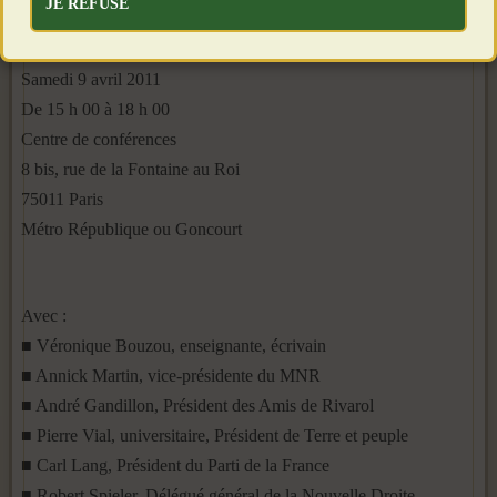
JE REFUSE
Samedi 9 avril 2011
De 15 h 00 à 18 h 00
Centre de conférences
8 bis, rue de la Fontaine au Roi
75011 Paris
Métro République ou Goncourt
Avec :
■ Véronique Bouzou, enseignante, écrivain
■ Annick Martin, vice-présidente du MNR
■ André Gandillon, Président des Amis de Rivarol
■ Pierre Vial, universitaire, Président de Terre et peuple
■ Carl Lang, Président du Parti de la France
■ Robert Spieler, Délégué général de la Nouvelle Droite