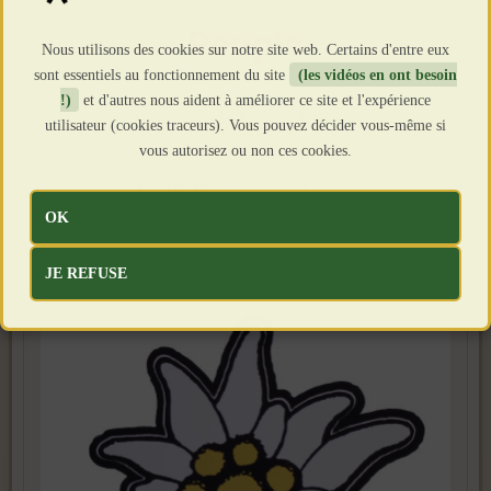
Peuple
Nous utilisons des cookies sur notre site web. Certains d'entre eux
sont essentiels au fonctionnement du site
(les vidéos en ont besoin
!)
et d'autres nous aident à améliorer ce site et l'expérience
21 avenue Jean Jaures
utilisateur (cookies traceurs). Vous pouvez décider vous-même si
vous autorisez ou non ces cookies.
01000 Bourg en bresse
OK
JE REFUSE