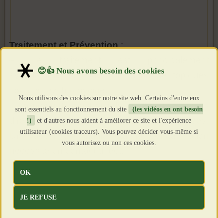
Traitement et Prévention
:
– Le traitement est principalement
symptomatique, avec l’utilisation de topiques
comme l’azithromycine.
Nous utilisons des cookies sur notre site web. Certains d'entre eux
– La prévention est simple : éviter les contacts
sont essentiels au fonctionnement du site
(les vidéos en ont besoin
directs et intimes avec les personnes infectées.
!)
et d'autres nous aident à améliorer ce site et l'expérience
utilisateur (cookies traceurs). Vous pouvez décider vous-même si
Un vaccin est inutile car la contamination
vous autorisez ou non ces cookies.
nécessite un contact direct.
OK
JE REFUSE
Informations sur le Vaccin