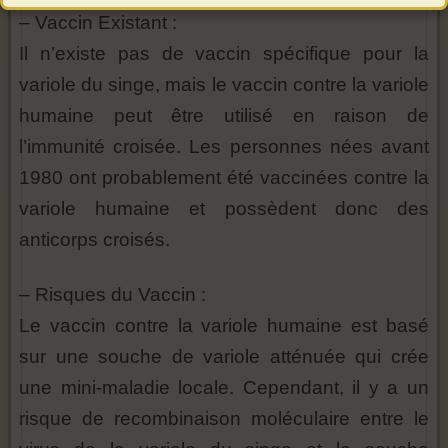
– Vaccin Existant :
Il n’existe pas de vaccin spécifique pour la
variole du singe, mais le vaccin contre la variole
humaine peut être utilisé en raison de
l’immunité croisée. Les personnes nées avant
1980 ont probablement été vaccinées contre la
variole humaine et possèdent donc des
anticorps croisés.
– Risques du Vaccin :
Le vaccin contre la variole humaine est basé
sur une souche de variole atténuée qui crée
une mini-maladie locale. Cependant, il y a un
risque de recombinaison moléculaire entre le