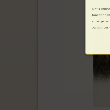
Nous utiliso
fonctionnem
et l'expéri
ou non ces 