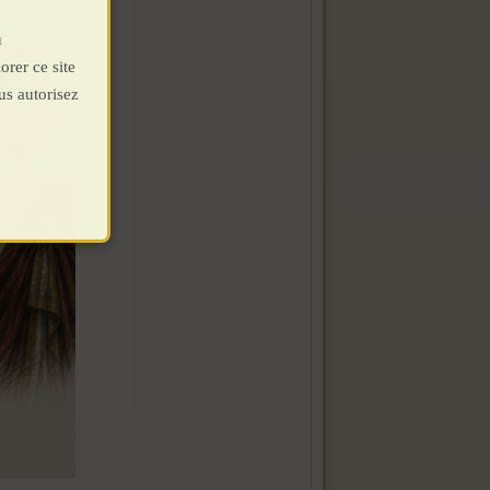
u
orer ce site
us autorisez