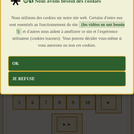
l'incompétent...
2108
Qui a dit dégénérés ? !!!
Nous utilisons des cookies sur notre site web. Certains d'entre eux
2045
sont essentiels au fonctionnement du site
(les vidéos en ont besoin
Droits de l'homme made in USA
2132
!)
et d'autres nous aident à améliorer ce site et l'expérience
D'abord il lui ont livré des armes ...
2009
utilisateur (cookies traceurs). Vous pouvez décider vous-même si
vous autorisez ou non ces cookies.
Page 4 sur 12
OK
JE REFUSE
◄◄
◄
1
2
3
4
5
6
7
8
9
10
►
►►