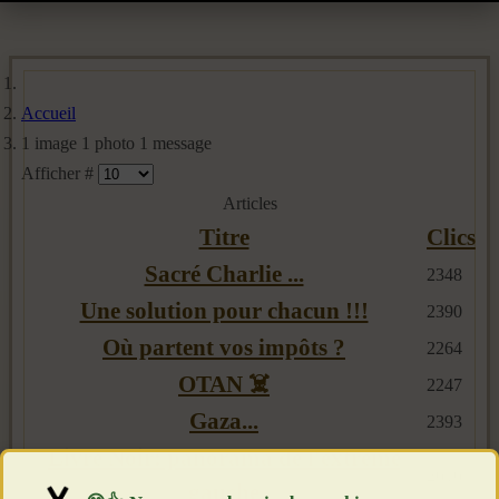
Accueil
1 image 1 photo 1 message
Afficher #
Articles
Titre
Clics
Sacré Charlie ...
2348
Une solution pour chacun !!!
2390
Où partent vos impôts ?
2264
OTAN ☠️
2247
Gaza...
2393
Livre Noir: panorama de l'extrême
2616
gauche