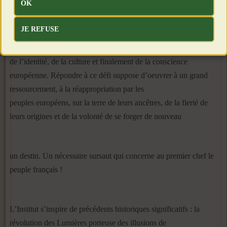
OK
action dans la durée. Son objectif est la réalisation
d’une révolution culturelle d’envergure, un impératif face à la crise
JE REFUSE
de civilisation à laquelle nous sommes confrontés.
Car le grand remplacement s’accompagne d’un grand effacement
de l’identité, de la culture et finalement de la conscience
européenne. Répondre à ce défi suppose d’oeuvrer à un grand
ressourcement, à la réappropriation par les
peuples européens, sur la terre de leurs ancêtres, de la fierté de
leurs origines et de la volonté de se forger de nouveau
un destin. Un nécessaire sursaut qui concerne au premier chef le
peuple français !
L’Institut s’inspire de précédents historiques significatifs : la
révolution des Lumières porteuse des illusions de