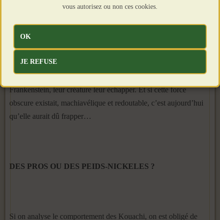
vous autorisez ou non ces cookies.
Coulibaly et les Kouachi n’ont plus besoin d’être téléguidés ; ce
sont des grenades dégoupillées qui ne demandent qu’à exploser.
Ce n’est pas la peine d’imaginer qu’une « force obscure » pilote
OK
toutes ces opérations. Nous payons simplement le prix des
JE REFUSE
comportements d’apprentis-sorciers des Américains et des
Israéliens, mais aussi des Français, qui ont vu, tels le docteur
Frankenstein, leur créature leur échapper. Et si cette force
obscure existait, machiavélique et redoutable, c’est aujourd’hui
qu’elle aurait dû frapper…
DES PROS OU DES PEIDS-NICKELES ?
Si on analyse le comportement des Kouachi, on est obligé de