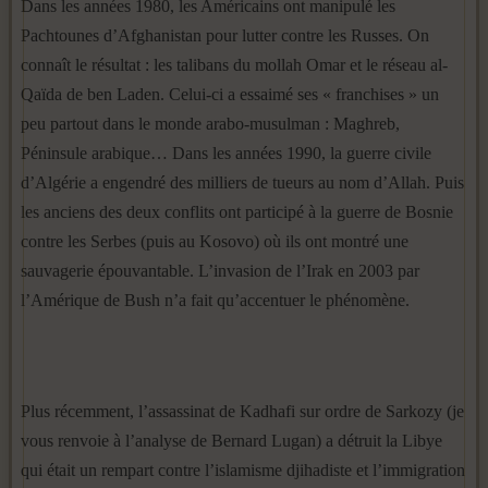
Dans les années 1980, les Américains ont manipulé les
Pachtounes d’Afghanistan pour lutter contre les Russes. On
connaît le résultat : les talibans du mollah Omar et le réseau al-
Qaïda de ben Laden. Celui-ci a essaimé ses « franchises » un
peu partout dans le monde arabo-musulman : Maghreb,
Péninsule arabique… Dans les années 1990, la guerre civile
d’Algérie a engendré des milliers de tueurs au nom d’Allah. Puis
les anciens des deux conflits ont participé à la guerre de Bosnie
contre les Serbes (puis au Kosovo) où ils ont montré une
sauvagerie épouvantable. L’invasion de l’Irak en 2003 par
l’Amérique de Bush n’a fait qu’accentuer le phénomène.
Plus récemment, l’assassinat de Kadhafi sur ordre de Sarkozy (je
vous renvoie à l’analyse de Bernard Lugan) a détruit la Libye
qui était un rempart contre l’islamisme djihadiste et l’immigration