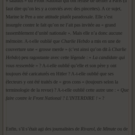
« salauds » du Front National qui ont refusé de défiler à Paris (il
faut dire qu’on les y a conviés avec des pincettes). A ce sujet,
Marine le Pen a une attitude plutôt paradoxale. Elle s’est
insurgée contre le fait qu’on ne l’ait pas invitée au « grand
rassemblement d’unité nationale ». Mais elle n’a donc aucune
mémoire. A-t-elle oublié que
Charlie Hebdo
a mis en une de
couverture une « grosse merde » (c’est ainsi qu’on dit à
Charlie
Hebdo
) peu ragoutante avec cette légende : «
La candidate qui
vous ressemble
» ? A-t-elle oublié qu’elle et son père y ont
toujours été caricaturés en Hitler ? A-t-elle oublié que ses
électeurs y ont été traités de « gros cons » (toujours selon la
terminologie de la revue) ? A-t-elle oublié cette autre une : «
Que
faire contre le Front National ? L’INTERDIRE !
» ?
Enfin, s’il s’était agi des journalistes de
Rivarol
, de
Minute
ou de