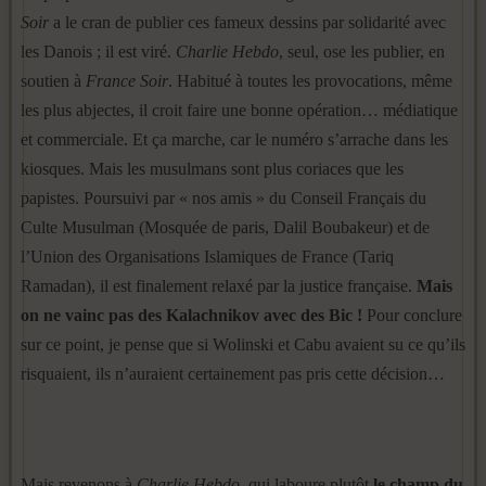
Soir
a le cran de publier ces fameux dessins par solidarité avec
les Danois ; il est viré.
Charlie Hebdo
, seul, ose les publier, en
soutien à
France Soir
. Habitué à toutes les provocations, même
les plus abjectes, il croit faire une bonne opération… médiatique
et commerciale. Et ça marche, car le numéro s’arrache dans les
kiosques. Mais les musulmans sont plus coriaces que les
papistes. Poursuivi par « nos amis » du Conseil Français du
Culte Musulman (Mosquée de paris, Dalil Boubakeur) et de
l’Union des Organisations Islamiques de France (Tariq
Ramadan), il est finalement relaxé par la justice française.
Mais
on ne vainc pas des Kalachnikov avec des Bic !
Pour conclure
sur ce point, je pense que si Wolinski et Cabu avaient su ce qu’ils
risquaient, ils n’auraient certainement pas pris cette décision…
Mais revenons à
Charlie Hebdo
, qui laboure plutôt
le champ du