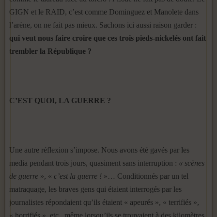
GIGN et le RAID, c’est comme Dominguez et Manolete dans
l’arène, on ne fait pas mieux. Sachons ici aussi raison garder :
qui veut nous faire croire que ces trois pieds-nickelés ont fait
trembler la République ?
C’EST QUOI, LA GUERRE ?
Une autre réflexion s’impose. Nous avons été gavés par les
media pendant trois jours, quasiment sans interruption :
« scènes
de guerre
», «
c’est la guerre !
»… Conditionnés par un tel
matraquage, les braves gens qui étaient interrogés par les
journalistes répondaient qu’ils étaient « apeurés », « terrifiés »,
« horrifiés », etc., même lorsqu’ils se trouvaient à des kilomètres