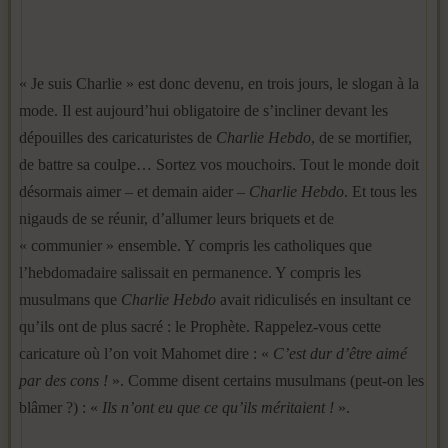
« Je suis Charlie » est donc devenu, en trois jours, le slogan à la
mode. Il est aujourd’hui obligatoire de s’incliner devant les
dépouilles des caricaturistes de
Charlie Hebdo
, de se mortifier,
de battre sa coulpe… Sortez vos mouchoirs. Tout le monde doit
désormais aimer – et demain aider –
Charlie Hebdo
. Et tous les
nigauds de se réunir, d’allumer leurs briquets et de
« communier » ensemble. Y compris les catholiques que
l’hebdomadaire salissait en permanence. Y compris les
musulmans que
Charlie Hebdo
avait ridiculisés en insultant ce
qu’ils ont de plus sacré : le Prophète. Rappelez-vous cette
caricature où l’on voit Mahomet dire : «
C’est dur d’être aimé
par des cons !
». Comme disent certains musulmans (peut-on les
blâmer ?) : «
Ils n’ont eu que ce qu’ils méritaient !
».