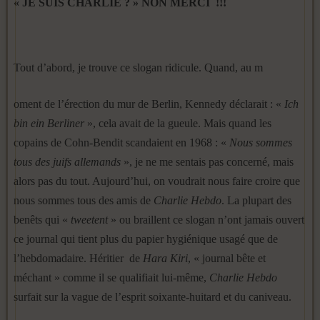
« JE SUIS CHARLIE ? » NON MERCI !!!
Tout d’abord, je trouve ce slogan ridicule. Quand, au m
oment de l’érection du mur de Berlin, Kennedy déclarait : «
Ich
bin ein Berliner
», cela avait de la gueule. Mais quand les
copains de Cohn-Bendit scandaient en 1968 : «
Nous sommes
tous des juifs allemands
», je ne me sentais pas concerné, mais
alors pas du tout. Aujourd’hui, on voudrait nous faire croire que
nous sommes tous des amis de
Charlie Hebdo
. La plupart des
benêts qui «
tweetent
» ou braillent ce slogan n’ont jamais ouvert
ce journal qui tient plus du papier hygiénique usagé que de
l’hebdomadaire. Héritier de
Hara Kiri
, « journal bête et
méchant » comme il se qualifiait lui-même,
Charlie Hebdo
surfait sur la vague de l’esprit soixante-huitard et du caniveau.