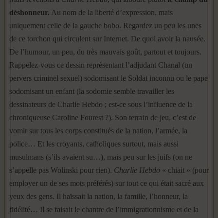
déshonneur.
Au nom de la liberté d’expression, mais
uniquement celle de la gauche bobo. Regardez un peu les unes
de ce torchon qui circulent sur Internet. De quoi avoir la nausée.
De l’humour, un peu, du très mauvais goût, partout et toujours.
Rappelez-vous ce dessin représentant l’adjudant Chanal (un
pervers criminel sexuel) sodomisant le Soldat inconnu ou le pape
sodomisant un enfant (la sodomie semble travailler les
dessinateurs de Charlie Hebdo ; est-ce sous l’influence de la
chroniqueuse Caroline Fourest ?). Son terrain de jeu, c’est de
vomir sur tous les corps constitués de la nation, l’armée, la
police… Et les croyants, catholiques surtout, mais aussi
musulmans (s’ils avaient su…), mais peu sur les juifs (on ne
s’appelle pas Wolinski pour rien).
Charlie Hebdo
« chiait » (pour
employer un de ses mots préférés) sur tout ce qui était sacré aux
yeux des gens. Il haïssait la nation, la famille, l’honneur, la
fidélité… Il se faisait le chantre de l’immigrationnisme et de la