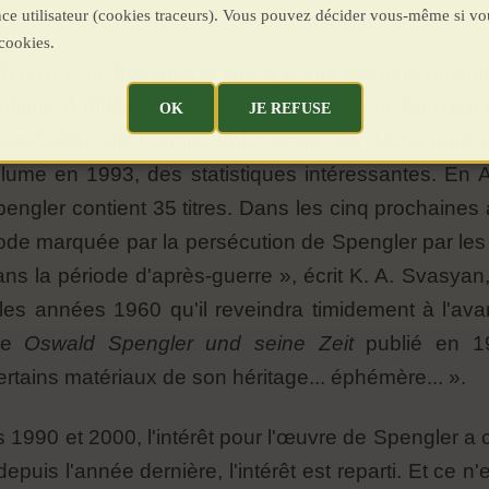
ence utilisateur (cookies traceurs). Vous pouvez décider vous-même si vo
cookies.
l'œuvre de Spengler a figuré parmi les plus célèbr
culture. À différents moments, l'intérêt pour le livre
OK
JE REFUSE
e traduction du premier volume de
Der Untergang 
olume en 1993, des statistiques intéressantes. En 
engler contient 35 titres. Dans les cinq prochaines
iode marquée par la persécution de Spengler par les
s la période d'après-guerre », écrit K. A. Svasyan
les années 1960 qu'il reveindra timidement à l'ava
vre
Oswald Spengler und seine Zeit
publié en 19
tains matériaux de son héritage... éphémère... ».
1990 et 2000, l'intérêt pour l'œuvre de Spengler a
uis l'année dernière, l'intérêt est reparti. Et ce n'