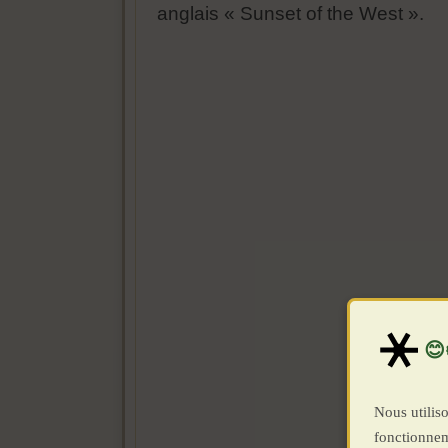
anglais « Sunset of the West ».
Nous utiliso
fonctionnem