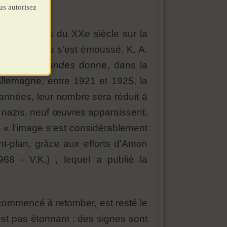
us autorisez
es ouvrages du XXe siècle sur la
 a explosé puis s'est émoussé. K. A.
des Abendlandes
donne, dans la
Allemagne, entre 1921 et 1925, la
 années, leur nombre sera réduit à
 nazis, neuf œuvres apparaissent,
, « l'image s'est considérablement
nt-plan, grâce aux efforts d'Anton
68 - V.K.) , lequel a publié la
 commencé à retomber, est resté le
est pas étonnant : des signes sont