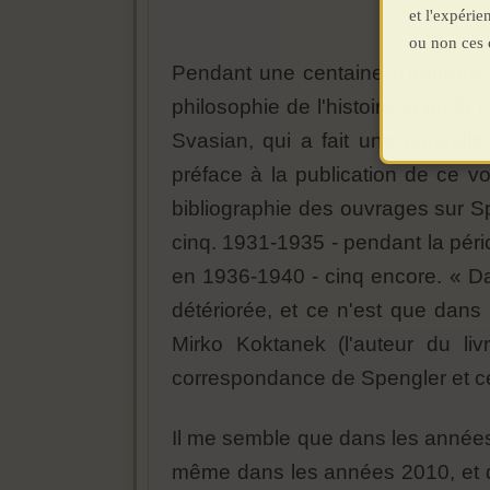
et l'expéri
ou non ces 
Pendant une centaine d'années, 
philosophie de l'histoire et de la 
Svasian, qui a fait une nouvell
préface à la publication de ce v
bibliographie des ouvrages sur Sp
cinq. 1931-1935 - pendant la pér
en 1936-1940 - cinq encore. « Dan
détériorée, et ce n'est que dans 
Mirko Koktanek (l'auteur du li
correspondance de Spengler et cer
Il me semble que dans les années 
même dans les années 2010, et dep