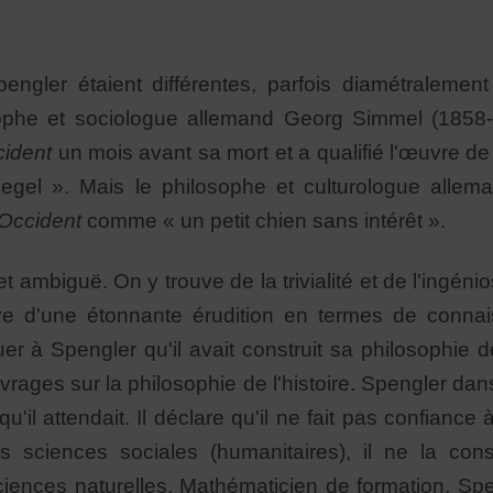
pengler étaient différentes, parfois diamétraleme
sophe et sociologue allemand Georg Simmel (1858-
cident
un mois avant sa mort et a qualifié l'œuvre de
s Hegel ». Mais le philosophe et culturologue all
'Occident
comme « un petit chien sans intérêt ».
 ambiguë. On y trouve de la trivialité et de l'ingéni
preuve d'une étonnante érudition en termes de conn
uer à Spengler qu'il avait construit sa philosophie de
rages sur la philosophie de l'histoire. Spengler da
u'il attendait. Il déclare qu'il ne fait pas confiance
es sciences sociales (humanitaires), il ne la c
iences naturelles. Mathématicien de formation, Spe