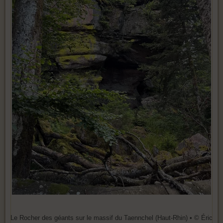
Le Rocher des géants sur le massif du Taennchel (Haut-Rhin) • © Éric