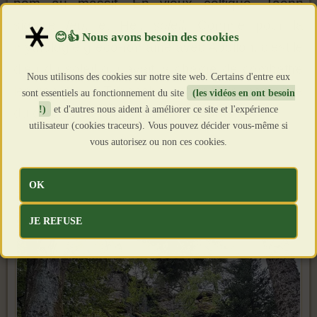
nom au massif. En vieux celtique, Taenn
signifie
feu
, et Hel,
soleil
. Comme pour la
mythologie gréco-romaine avec Apollon, c’est le
dieu du soleil qui avait la charge de combattre
Nous utilisons des cookies sur notre site web. Certains d'entre eux
les géants. Le Taennchel est donc la montagne
sont essentiels au fonctionnement du site
(les vidéos en ont besoin
!)
et d'autres nous aident à améliorer ce site et l'expérience
du dieu soleil qui maîtrise les géants.
utilisateur (cookies traceurs). Vous pouvez décider vous-même si
vous autorisez ou non ces cookies.
OK
JE REFUSE