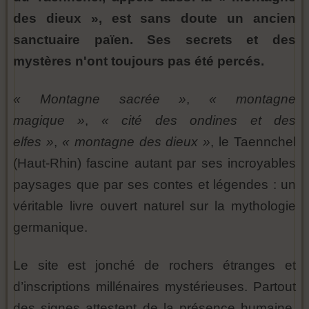
des dieux », est sans doute un ancien
sanctuaire païen. Ses secrets et des
mystères n'ont toujours pas été percés.
« Montagne sacrée »
,
« montagne
magique »
,
« cité des ondines et des
elfes »
,
« montagne des dieux »
, le Taennchel
(Haut-Rhin) fascine autant par ses incroyables
paysages que par ses contes et légendes : un
véritable livre ouvert naturel sur la mythologie
germanique.
Le site est jonché de rochers étranges et
d’inscriptions millénaires mystérieuses. Partout
des signes attestent de la présence humaine.