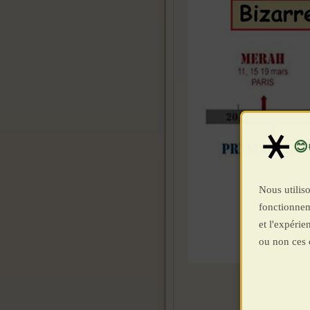
Nous utiliso
fonctionnem
et l'expéri
ou non ces 