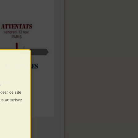
u
orer ce site
us autorisez