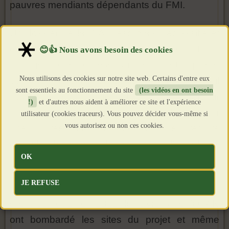
pauvres mendiants dépendants du FMI.
Un dossier de la CIA, désormais déclassifié et
datant de 1987, mettait déjà en garde contre le
«danger» que représentait ce projet aquifère
Nous utilisons des cookies sur notre site web. Certains d'entre eux
pour les intérêts impérialistes, et indiquait qu’il
sont essentiels au fonctionnement du site
(les vidéos en ont besoin
«avait le potentiel de garantir
!)
et d'autres nous aident à améliorer ce site et l'expérience
l’approvisionnement en eau de la Libye pour
utilisateur (cookies traceurs). Vous pouvez décider vous-même si
vous autorisez ou non ces cookies.
une durée indéterminée et de réduire
considérablement la dépendance à l’égard des
OK
importations alimentaires en provenance de
l’Occident».
JE REFUSE
C’est pourquoi, en 2011, les avions de l’OTAN
ont bombardé les sites du projet et même