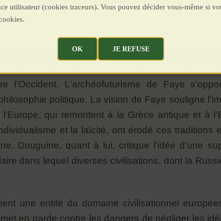
ence utilisateur (cookies traceurs). Vous pouvez décider vous-même si vo
cookies.
OK
JE REFUSE
ophe politique et activiste russe controversé, conn
herche à unir la Russie à d'autres pays de la rég
tre l'Occident. L'archéofuturisme de Faye s'opp
ilosophie politique. La vision de Faye souligne l'i
de l'Europe, qui remontent à la Grèce antique et à l
ndividualisme et la laïcité, ont érodé ces tradition
ne. Douguine, quant à lui, critique l'idée d'une su
aire dans lequel diverses civilisations, dont la Russ
ement une entité du domaine civilisationnel europ
 met en garde contre les dangers de négliger les idéa