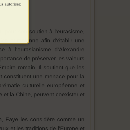
us autorisez
u pour son soutien à l'eurasisme,
ion eurasienne afin d'établir une
ose à l'eurasianisme d'Alexandre
mportance de préserver les valeurs
'Empire romain. Il soutient que les
s et constituent une menace pour la
prématie culturelle européenne et
ie et la Chine, peuvent coexister et
éen, Faye les considère comme un
ux et les traditions de l'Europe et