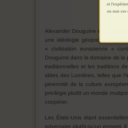
et l'expéri
ou non ces 
Alexander Douguine est un philos
une idéologie géopolitique qui c
« civilisation eurasienne » con
Douguine dans le domaine de la ph
traditionnelles et les traditions 
idées des Lumières, telles que l'i
pérennité de la culture européen
privilégie plutôt un monde multipol
coopérer.
Les États-Unis étant essentiell
adversaire plutôt qu'un ennemi. Il