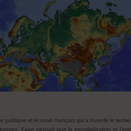
 politique et écrivain français qui a inventé le term
turistes. Faye pensait que la mondialisation et l'i