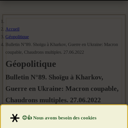
Accueil
Géopolitique
Bulletin N°89. Shoïgu à Kharkov, Guerre en Ukraine: Macron
coupable, Chaudrons multiples. 27.06.2022
Géopolitique
Bulletin N°89. Shoïgu à Kharkov,
Guerre en Ukraine: Macron coupable,
Chaudrons multiples. 27.06.2022
Détails
Catégorie :
GEOPOLITIQUE
Publié le : 29 Juin 2022