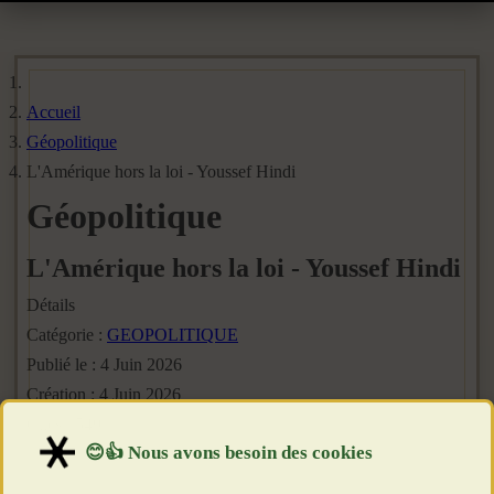
Accueil
Géopolitique
L'Amérique hors la loi - Youssef Hindi
Géopolitique
L'Amérique hors la loi - Youssef Hindi
Détails
Catégorie :
GEOPOLITIQUE
Publié le : 4 Juin 2026
Création : 4 Juin 2026
Clics : 549