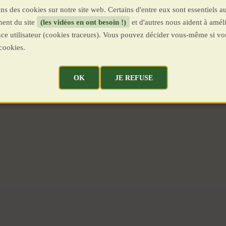
ns des cookies sur notre site web. Certains d'entre eux sont essentiels a
ent du site
(les vidéos en ont besoin !)
et d'autres nous aident à améli
ence utilisateur (cookies traceurs). Vous pouvez décider vous-même si vo
cookies.
OK
JE REFUSE