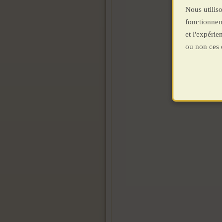
Nous utiliso
fonctionnem
et l'expéri
ou non ces 