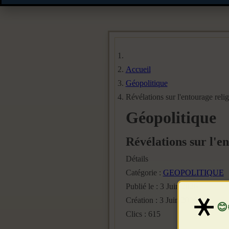
Accueil
Géopolitique
Révélations sur l'entourage rel
Géopolitique
Révélations sur l'e
Détails
Catégorie :
GEOPOLITIQUE
Publié le : 3 Juin 2026
Création : 3 Juin 2026
Clics : 615