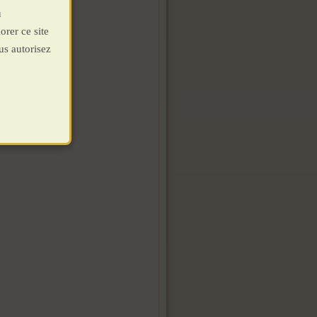
u
orer ce site
us autorisez