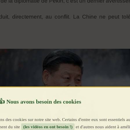
, de la diplomatie de Pékin, c’est un dernier avertiss
t, directement, au conflit. La Chine ne peut tolé
ns des cookies sur notre site web. Certains d'entre eux sont essentiels a
ent du site
(les vidéos en ont besoin !)
et d'autres nous aident à améli