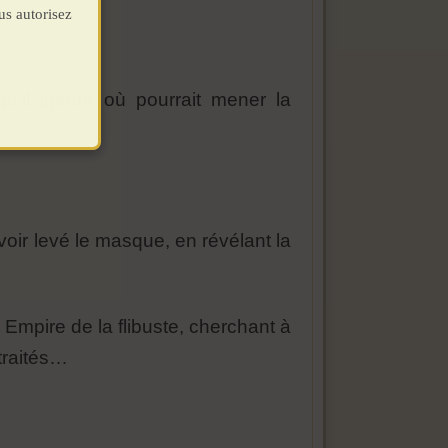
us autorisez
u’il ignore où pourrait mener la
avoir levé le masque, en révélant la
n Empire de la flibuste, cherchant à
 traités…