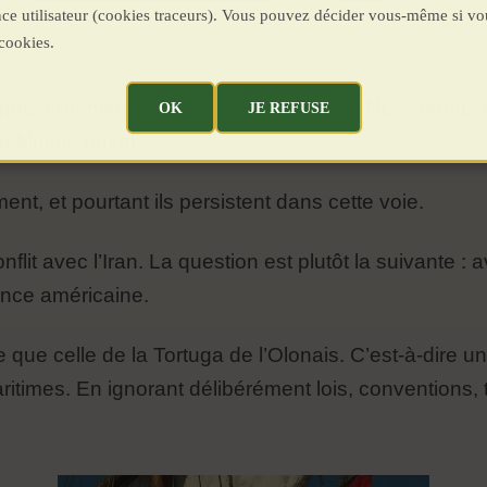
ence utilisateur (cookies traceurs). Vous pouvez décider vous-même si vo
cookies.
 que Washington ignore ces choses. Ni, surtout, q
OK
JE REFUSE
du blocus naval.
ement, et pourtant ils persistent dans cette voie.
nflit avec l’Iran. La question est plutôt la suivante : 
ance américaine.
 que celle de la Tortuga de l’Olonais. C’est-à-dire u
aritimes. En ignorant délibérément lois, conventions,