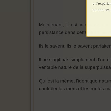
et l'expéri
ou non ces 
Maintenant, il est inconcevable
persistance dans cette stratégie 
Ils le savent. Ils le savent parfait
Il ne s’agit pas simplement d’un co
véritable nature de la superpuiss
Qui est la même, l’identique nature
contrôler les mers et les routes m