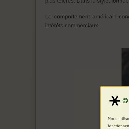
plus tolérés. Dans le style, formel
Le comportement américain condui
intérêts commerciaux.
Nous utiliso
fonctionnem