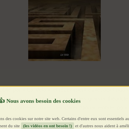
blié par « La Vela » et récemment édité, dont nous 
ire qui va de la démystification des grands théoric
'à l'hypothèse d'une discipline fondamentale pour 
des entretiens avec Franco Cardini, Paolo Ercolani
ns des cookies sur notre site web. Certains d'entre eux sont essentiels a
ent du site
(les vidéos en ont besoin !)
et d'autres nous aident à améli