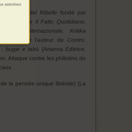
us autorisez
 né à
Voce del Ribelle
fondé par
Il écrit pour
Il Fatto Quotidiano,
e Post Internazionale, Kritika
dora
et est l'auteur de
Contro.
 :
bugie e tabù
(Arianna Editrice,
on. Attaque contre les philistins de
 caos.
de la pensée unique libérale) (La