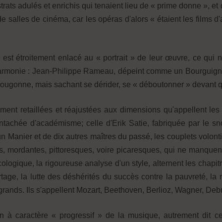
trats adulés et enrichis qui tenaient lieu de « prime donne », e
e salles de cinéma, car les opéras d'alors « étaient les films d
Il est étroitement enlacé au « portrait » de leur œuvre, ce qui 
'harmonie : Jean-Philippe Rameau, dépeint comme un Bourguign
bougonne, mais sachant se dérider, se « déboutonner » devant q
diment retaillées et réajustées aux dimensions qu'appellent les 
tachée d'académisme; celle d'Erik Satie, fabriquée par le sn
un Manier et de dix autres maîtres du passé, les couplets volonti
es, mordantes, pittoresques, voire picaresques, qui ne manquent
cologique, la rigoureuse analyse d'un style, alternent les chapi
ge, la lutte des déshérités du succès contre la pauvreté, la
 grands. Ils s'appellent Mozart, Beethoven, Berlioz, Wagner, De
on à caractère « progressif » de la musique, autrement dit 