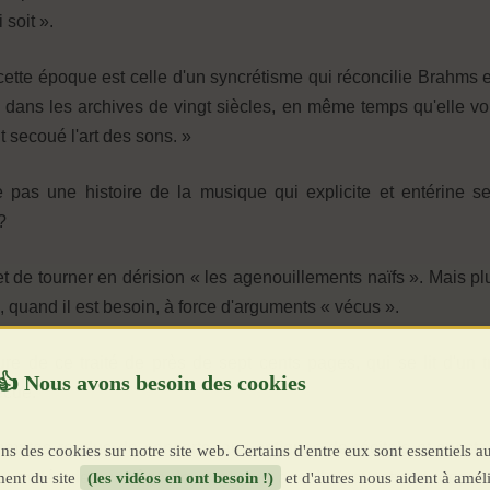
 soit ».
r cette époque est celle d'un syncrétisme qui réconcilie Brahms 
 dans les archives de vingt siècles, en même temps qu'elle voit 
t secoué l'art des sons. »
ce pas une histoire de la musique qui explicite et entérine 
?
 de tourner en dérision « les agenouillements naïfs ». Mais plus 
, quand il est besoin, à force d'arguments « vécus ».
jeure de ce traité de près de sept cents pages, qui se lit d'un 
écue.
mptes rendus de concerts, aux critiques de récitals et spectac
ns des cookies sur notre site web. Certains d'entre eux sont essentiels a
umulés depuis l'âge de vingt-cinq ans. Il s'est astreint, depuis
ent du site
(les vidéos en ont besoin !)
et d'autres nous aident à améli