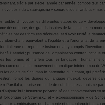
s'intensifiant, siècle par siècle, année par année, compositeur
« évolués » du « sauvagisme » sonore et de « l'art brut » music
s, oublié d'invoquer les différentes étapes de ce « développe
 rythme désordonné, des grands inspirés de la musique, en mode
r définies par des formules décisives, et d'avoir unifié la démar
du plain-chant, équivalant à l'égalité et à l'anonymat de la 
réation italienne du répertoire instrumental, y compris l'inventio
 cher à Haendel ; puissance de l'organisation contrapunctique et
tes les formes et interfère tous les langages ; humanisme d
 lieu commun italien; mouvement dramatique ininterrompu de We
s les doigts de Schuman le partenaire d'un chant, qui précèd
estion, rompt les digues du langage musical, déverse da
e « ParsifaI », reprise en mode de subtil impressionnisme par
s d'aujourd'hui ; fastueuse polytonalité des «conversations en 
e et folklorique de Stravinsky, et « expressionnisme » de Sch
rant aux combinaisons de l'harmonie et du contrepoint un cham