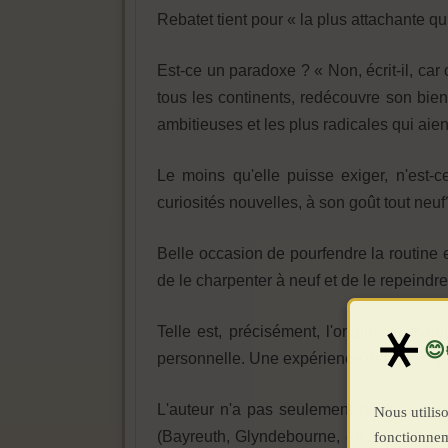
Rebatet tient pour « la plus attachante qui
Est-ce un paradoxe ? « Non, écrit-il, ca
tous les continents, redécouvre son bien
ambitieuses et les plus radicales qui aien
Le moins qu'elle puisse exiger, n'est-
curiosités nouvelles, à son goût tout neuf
Belle occasion de pourfendre la routine et
de le charpenter à neuf et de le repeindre
Telle est, précisément, l'originalité ma
personnelle. Une expérience deux fois v
L'auteur n'a pas seulement puisé aux co
Nous utiliso
(Bayreuth, Glyndebourne, etc.) qu'il a acc
fonctionnem