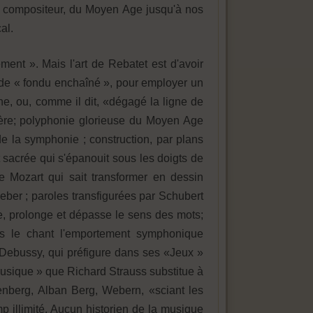
 par compositeur, du Moyen Age jusqu'à nos
al.
ment ». Mais l'art de Rebatet est d'avoir
 de « fondu enchaîné », pour employer un
che, ou, comme il dit, «dégagé la ligne de
prière; polyphonie glorieuse du Moyen Age
n de la symphonie ; construction, par plans
 sacrée qui s'épanouit sous les doigts de
e Mozart qui sait transformer en dessin
ber ; paroles transfigurées par Schubert
e, prolonge et dépasse le sens des mots;
ns le chant l'emportement symphonique
 Debussy, qui préfigure dans ses «Jeux »
musique » que Richard Strauss substitue à
oenberg, Alban Berg, Webern, «sciant les
p illimité. Aucun historien de la musique