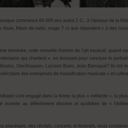
 musique commence 60 000 ans avant J.-C., à l'époque de la flût
foule, friture de radio, orage ? ») que répandent « à des nivea
e terminée, cette nouvelle histoire de l'art musical, quand s
endemains qui chantent », en brossant pour conclure le portrait 
Boulez, Stockhausen, Luciano Bario, Jean Barraqué? Ils ont mult
ublicitaire des entreprises de massification musicale » et cult
Rebatet s'est engagé dans la forme la plus « militante », la plus
é ouverte au déferlement diluvien et quotidien de « l'éditi
venu planétaire, des récitals, concerts et festivals, nous con