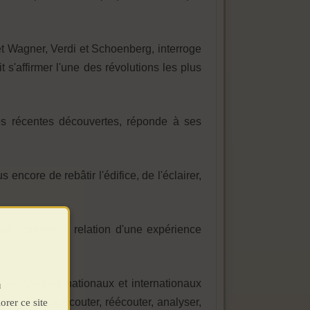
et Wagner, Verdi et Schoenberg, interroge
s'affirmer l'une des révolutions les plus
ses récentes découvertes, réponde à ses
encore de rebâtir l'édifice, de l'éclairer,
trait, comme la relation d'une expérience
les lyriques nationaux et internationaux
u
 trois ans, à écouter, réécouter, analyser,
orer ce site