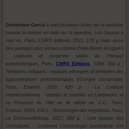
Dominique Garcia
a sorti plusieurs livres sur la question
comme le dernier en date sur la question, Les Gaulois à
l'œil nu, Paris, CNRS éditions, 2021, 170 p mais aussi
des ouvrages plus anciens comme Entre Ibères et Ligures
: Lodévois et moyenne vallée de l'Hérault
protohistoriques, Paris,
CNRS Éditions
, 1993, 358 p ;
Territoires celtiques : espaces ethniques et territoires des
agglomérations protohistoriques d’Europe occidentale,
Paris, Errance, 2002, 420 p ; La Celtique
méditerranéenne : habitats et sociétés en Languedoc et
en Provence du VIIIe au IIe siècle av. J.-C., Paris,
Errance, 2004, 208 p. ; Archéologie des migrations, Paris,
La Découverte/Inrap, 2017, 390 p. ; Une histoire des
civilisations : Comment l’archéologie bouleverse nos