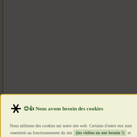
Souvenir de Giorgio Locchi, qui a pressenti le
Nous utilisons des cookies sur notre site web. Certains d'entre eux sont
essentiels au fonctionnement du site
(les vidéos en ont besoin !)
et
« mal américain » avant les autres