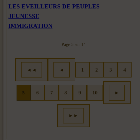
LES EVEILLEURS DE PEUPLES
JEUNESSE
IMMIGRATION
Page 5 sur 14
◄◄
◄
1
2
3
4
5
6
7
8
9
10
►
►►