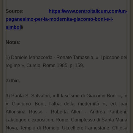
Source:
https://www.centroitalicum.com/un-
paganesimo-per-la-modernita-giacomo-boni-e-i-
simbol
i/
Notes:
1) Daniele Manacorda - Renato Tamassia, « Il piccone del
regime », Curcio, Rome 1985, p. 159.
2) Ibid.
3) Paola S. Salvatori, « Il fascismo di Giacomo Boni », in
« Giacomo Boni, l'alba della modernità », ed. par
Alfonsina Russo - Roberta Alteri - Andrea Paribeni,
catalogue d'exposition, Rome, Complesso di Santa Maria
Nova, Tempio di Romolo, Uccelliere Farnesiane, Chiesa