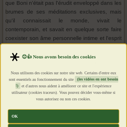
que Boni n'était pas l'érudit enveloppé dans les
brumes de ses méditations exclusives, mais
qu'il connaissait le monde, vivait le
contemporain, et savait en quelque sorte faire
coexister son âme personnelle intime et l'esprit
de l'histoire.
Et cet esprit ne pouvait manquer de s'abattre
sur la réalité effective, qui, dans les années
Nous utilisons des cookies sur notre site web. Certains d'entre eux
sont essentiels au fonctionnement du site
(les vidéos en ont besoin
ultimes de la vie de Boni, a vu la montée du
!)
et d'autres nous aident à améliorer ce site et l'expérience
fascisme, dans lequel le savant a fatalement
utilisateur (cookies traceurs). Vous pouvez décider vous-même si
identifié un renversement des nécessités
vous autorisez ou non ces cookies.
métahistoriques et destinales. Comme cela a
été écrit :
OK