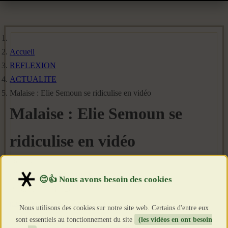
Accueil
REFLEXION
ACTUALITE
Malaise : Elie Semoun se ridiculise en vidéo
Malaise : Elie Semoun se
ridiculise en vidéo
Détails
Catégorie :
ACTUALITE
Publié le : 7 Mai 2019
pic.twitter.com/lOg7maO6wb
Nous utilisons des cookies sur notre site web. Certains d'entre eux
sont essentiels au fonctionnement du site
(les vidéos en ont besoin