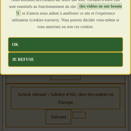
sont essentiels au fonctionnement du site
(les vidéos en ont besoin
!)
et d'autres nous aident à améliorer ce site et l'expérience
utilisateur (cookies traceurs). Vous pouvez décider vous-même si
vous autorisez ou non ces cookies.
Hommage à Maurice Rollet
par
terreetpeuple
OK
Article précédent : Yves Lorho
JE REFUSE
Précédent
Article suivant : Solstice d'été, chez des paiens en
Europe
Suivant