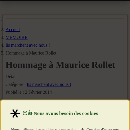
Accueil
MEMOIRE
Ils marchent avec nous !
Hommage à Maurice Rollet
Hommage à Maurice Rollet
Détails
Catégorie :
Ils marchent avec nous !
Publié le : 2 Février 2014
Hommage à Maurice Rollet
par
terreetpeuple
Nous utilisons des cookies sur notre site web. Certains d'entre eux