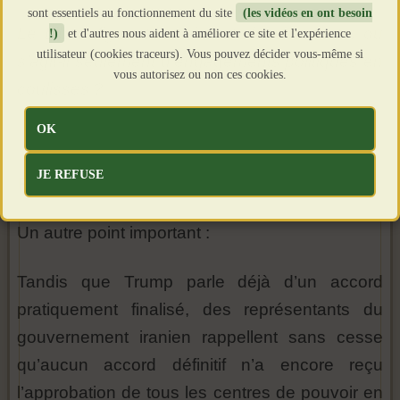
sont essentiels au fonctionnement du site
(les vidéos en ont besoin
Le Liban figure-t-il vraiment dans le texte, ou
!)
et d'autres nous aident à améliorer ce site et l'expérience
utilisateur (cookies traceurs). Vous pouvez décider vous-même si
s’agit-il seulement d’engagements politiques en
vous autorisez ou non ces cookies.
coulisses ?
OK
JE REFUSE
Pourquoi Téhéran reste si prudent ?
Un autre point important :
Tandis que Trump parle déjà d’un accord
pratiquement finalisé, des représentants du
gouvernement iranien rappellent sans cesse
qu’aucun accord définitif n’a encore reçu
l’approbation de tous les centres de pouvoir en