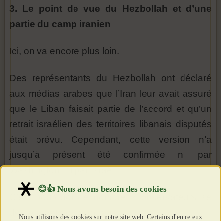
3. Le point de vue du Hezbollah et d’une
partie du camp iranien
Ici, on va encore plus loin.
Des représentants du Hezbollah ont déclaré
aux médias arabes que l’Iran leur avait assuré
que le Liban faisait partie de l’accord et qu’un
retrait israélien des territoires libanais disputés
était prévu. Cependant, cette version n’a
jusqu’à présent été confirmée ni par
Washington, ni par Israël.
C’est pourquoi de nombreux observateurs se
demandent actuellement :
Nous utilisons des cookies sur notre site web. Certains d'entre eux