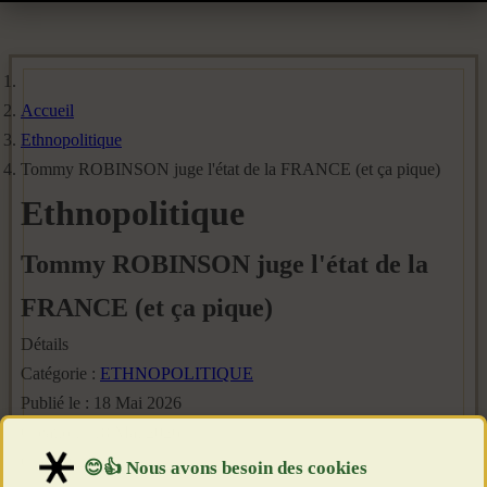
Accueil
Ethnopolitique
Tommy ROBINSON juge l'état de la FRANCE (et ça pique)
Ethnopolitique
Tommy ROBINSON juge l'état de la
FRANCE (et ça pique)
Détails
Catégorie :
ETHNOPOLITIQUE
Publié le : 18 Mai 2026
Création : 18 Mai 2026
Clics : 629