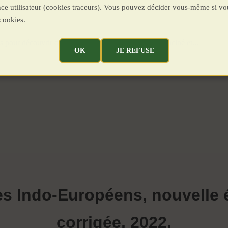
ence utilisateur (cookies traceurs). Vous pouvez décider vous-même si vo
cookies.
es pour découvrir ou redécouvrir notre paganisme enraciné et...
OK
JE REFUSE
es Indo-Européens, nouvelle é
co
rrigée, 2022.