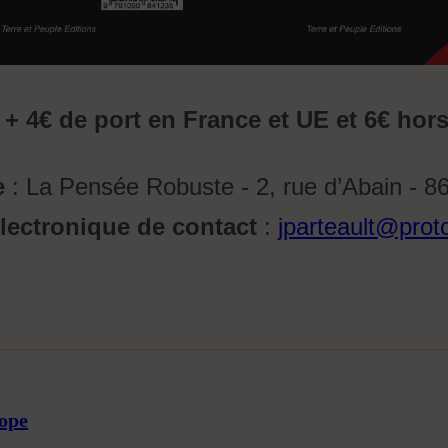
 + 4€ de port en France et UE et 6€ hor
e
: La Pensée Robuste - 2, rue d’Abain - 
lectronique de contact
:
jparteault@prot
rope