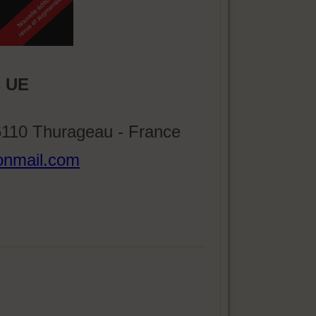
s UE
86110 Thurageau - France
onmail.com