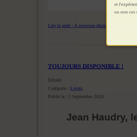
et l'expéri
ou non ces 
Lire la suite : A nouveau disponibles, nos livr
TOUJOURS DISPONIBLE !
Détails
Catégorie :
Livres
Publié le : 5 Septembre 2024
Jean Haudry, l