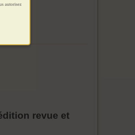
us autorisez
dition revue et