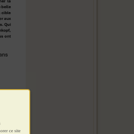
u
orer ce site