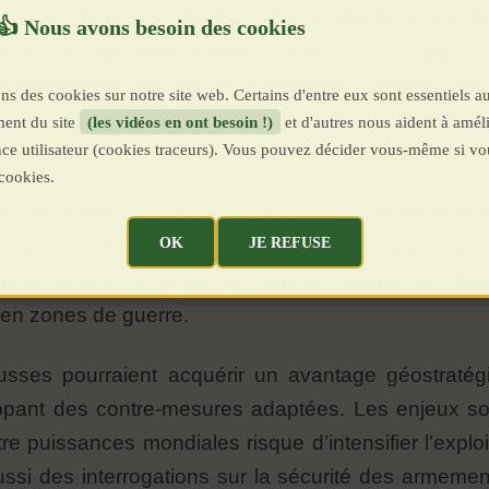
s ukrainiennes. Ces blindés, presque intacts et cont
rité des équipements militaires fournis par les puis
 d'infanterie robuste et sophistiqué, permet au
ns des cookies sur notre site web. Certains d'entre eux sont essentiels a
ines, ouvrant ainsi la voie à une analyse poussée 
ent du site
(les vidéos en ont besoin !)
et d'autres nous aident à améli
ence utilisateur (cookies traceurs). Vous pouvez décider vous-même si vo
cookies.
er aux mines, son étude pourrait offrir aux Russes 
OK
JE REFUSE
 anti-mine. Ce retournement de situation pose un 
ts-Unis et la Turquie, qui doivent désormais évalu
 en zones de guerre.
usses pourraient acquérir un avantage géostratég
oppant des contre-mesures adaptées. Les enjeux son
tre puissances mondiales risque d’intensifier l’expl
ssi des interrogations sur la sécurité des armements