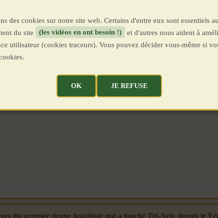
ns des cookies sur notre site web. Certains d'entre eux sont essentiels a
ent du site
(les vidéos en ont besoin !)
et d'autres nous aident à améli
ence utilisateur (cookies traceurs). Vous pouvez décider vous-même si vo
cookies.
OK
JE REFUSE
ages du premier drone houthiste qui a touché Tel-Aviv depuis le Y