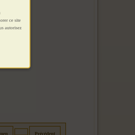
u
orer ce site
us autorisez
émen
Précédent