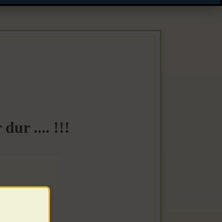
ur .... !!!