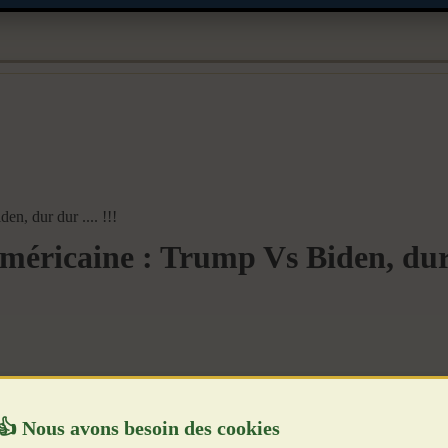
n, dur dur .... !!!
éricaine : Trump Vs Biden, dur d