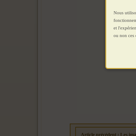
Nous utiliso
fonctionnem
et l'expéri
ou non ces 
Article précédent : Les im