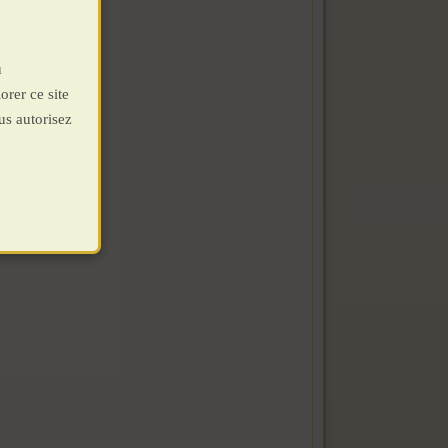
u
orer ce site
us autorisez