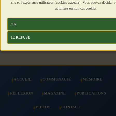
site et l'expérience utilisateur (cookies traceurs). Vous pouvez décider
Article suivant : Annulation de la venue de R. Steuckers 
autorisez ou non ces cookies.
avril 2021.
Suivant
OK
JE REFUSE
ACCUEIL
COMMUNAUTÉ
MÉMOIRE
RÉFLEXION
MAGAZINE
PUBLICATIONS
VIDÉOS
CONTACT