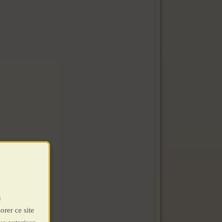
u
orer ce site