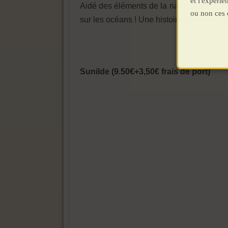
et l'expéri
Aidé des éléments de la nature, des anim
ou non ces 
sur les océans ! Une histoire pleine de te
Sunilde (9.50€+3,50€ frais de port)