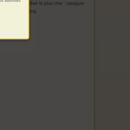
us autorisez
réaliser son rêve le plus cher : naviguer
e tradition viking.