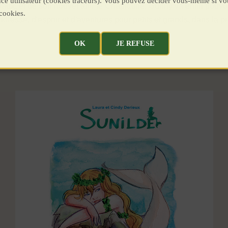
ence utilisateur (cookies traceurs). Vous pouvez décider vous-même si vo
aux, et de son nouvel ami le Chapitaine, Gunny va enfin pouvoir 
cookies.
ndresse, d'espoir et d'aventures pour petits et grands, dans la pur
OK
JE REFUSE