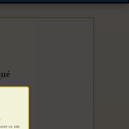
qué
u
orer ce site