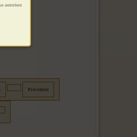
us autorisez
n
Précédent