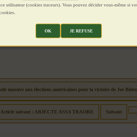
ence utilisateur (cookies traceurs). Vous pouvez décider vous-même si vo
cookies.
OK
JE REFUSE
ude massive aux élections américaines pour la victoire de Joe Bide
Article suivant : ABJECTE ASSA TRAORE
Suivant