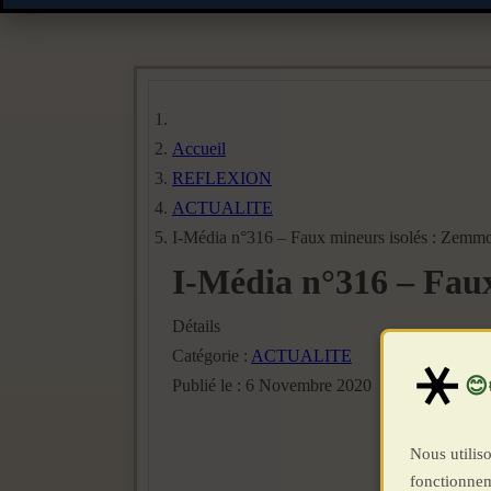
Accueil
REFLEXION
ACTUALITE
I-Média n°316 – Faux mineurs isolés : Zemmo
I-Média n°316 – Fau
Détails
Catégorie :
ACTUALITE
Publié le : 6 Novembre 2020
Nous utiliso
fonctionnem