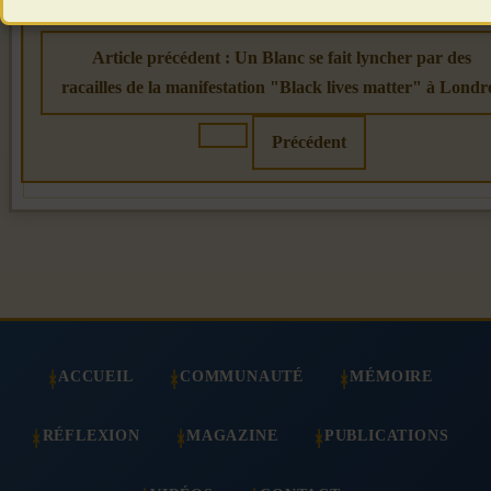
Article précédent : Un Blanc se fait lyncher par des
racailles de la manifestation "Black lives matter" à Londr
Précédent
ACCUEIL
COMMUNAUTÉ
MÉMOIRE
RÉFLEXION
MAGAZINE
PUBLICATIONS