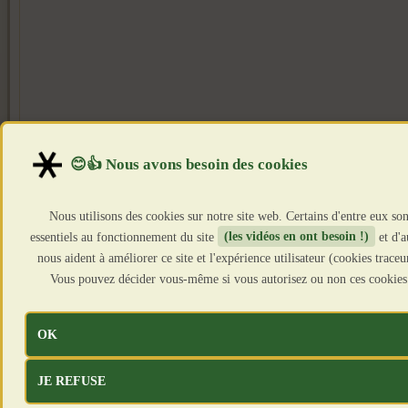
Nous utilisons des cookies sur notre site web. Certains d'entre eux son
essentiels au fonctionnement du site
(les vidéos en ont besoin !)
et d'a
nous aident à améliorer ce site et l'expérience utilisateur (cookies traceu
Vous pouvez décider vous-même si vous autorisez ou non ces cookies
OK
JE REFUSE