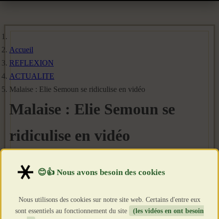
Accueil
REFLEXION
ACTUALITE
Malaise : Elie Semoun se ridiculise en vidéo
Malaise : Elie Semoun se
ridiculise en vidéo
Détails
Catégorie :
ACTUALITE
Publié le : 7 Mai 2019
pic.twitter.com/lOg7maO6wb
Nous utilisons des cookies sur notre site web. Certains d'entre eux
sont essentiels au fonctionnement du site
(les vidéos en ont besoin