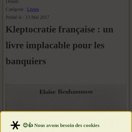
Détails
Catégorie :
Livres
Publié le : 13 Mai 2017
Kleptocratie française : un
livre implacable pour les
banquiers