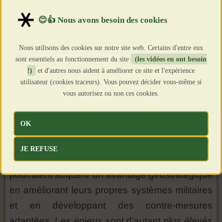
son étude pourrait offrir aux Russes des
informations stratégiques pour renforcer leur
propre équipement anti-mine. Ce retournement
Nous utilisons des cookies sur notre site web. Certains d'entre eux
de situation pose un dilemme stratégique pour
sont essentiels au fonctionnement du site
(les vidéos en ont besoin
les pays fournisseurs, notamment les États-
!)
et d'autres nous aident à améliorer ce site et l'expérience
utilisateur (cookies traceurs). Vous pouvez décider vous-même si
Unis et la Turquie, qui doivent désormais
vous autorisez ou non ces cookies.
évaluer les risques liés au transfert
d’équipements militaires avancés en zones de
OK
guerre.
JE REFUSE
En capturant ces blindés, les Russes
pourraient acquérir un avantage géostratégique
en améliorant leurs propres systèmes militaires
et en développant des contre-mesures
adaptées. Les enjeux sont d’autant plus élevés