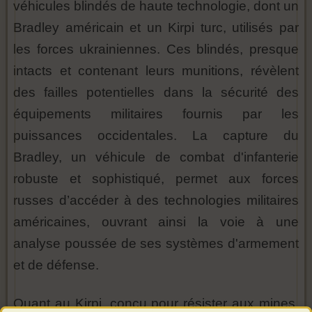
véhicules blindés de haute technologie, dont un
Bradley américain et un Kirpi turc, utilisés par
les forces ukrainiennes. Ces blindés, presque
intacts et contenant leurs munitions, révèlent
des failles potentielles dans la sécurité des
équipements militaires fournis par les
puissances occidentales. La capture du
Bradley, un véhicule de combat d'infanterie
robuste et sophistiqué, permet aux forces
russes d’accéder à des technologies militaires
américaines, ouvrant ainsi la voie à une
analyse poussée de ses systèmes d'armement
et de défense.
Quant au Kirpi, conçu pour résister aux mines,