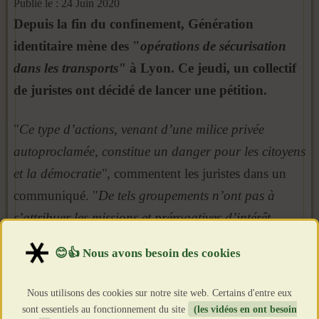
Publié le : 24 Juin 2020
Depuis la fin du confinement, Génération
identitaire mène des "
opérations de sécurisation
dans les transports"
à Lyon. Ce jeudi, un collectif
de juristes ont décidé de lancer une pétition.
"
Ce type d’actions, venant d’une milice privée
autoproclamée, constitue un danger pour les citoyens
et la démocratie"
, commentent les juristes dans un
communiqué. "
De tels groupements n’ont pas à
s’attribuer les missions et prérogatives d’intérêt
général relevant de professions, de missions et de
fonctions règlementée"
, poursuit le collectif.
Nous utilisons des cookies sur notre site web. Certains d'entre eux
"
Face à la recrudescence d’opérations de
sont essentiels au fonctionnement du site
(les vidéos en ont besoin