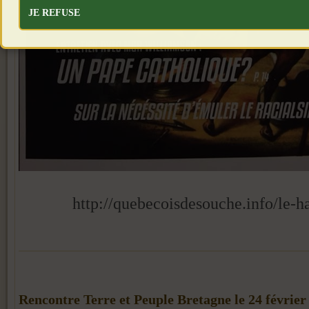
JE REFUSE
http://quebecoisdesouche.info/le-h
Rencontre Terre et Peuple Bretagne le 24 février