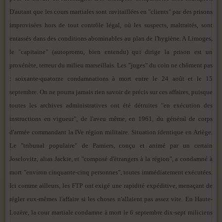
D'autant que les cours martiales sont ravitaillées en "clients" par des prisons
improvisées hors de tout contrôle légal, où les suspects, maltraités, sont
entassés dans des conditions abominables au plan de l'hygiène. A Limoges,
le "capitaine" (autopromu, bien entendu) qui dirige la prison est un
proxénète, terreur du milieu marseillais. Les "juges" du coin ne chôment pas
: soixante-quatorze condamnations à mort entre le 24 août et le 15
septembre. On ne pourra jamais rien savoir de précis sur ces affaires, puisque
toutes les archives administratives ont été détruites "en exécution des
instructions en vigueur", de l'aveu même, en 1961, du général de corps
d'armée commandant la IVe région militaire. Situation identique en Ariège.
Le "tribunal populaire" de Pamiers, conçu et animé par un certain
Joselovitz, alias Jackie, et "composé d'étrangers à la région", a condamné à
mort "environ cinquante-cinq personnes", toutes immédiatement exécutées.
Ici comme ailleurs, les FTP ont exigé une rapidité expéditive, menaçant de
régler eux-mêmes l'affaire si les choses n'allaient pas assez vite. En Haute-
Lozère, la cour martiale condamne à mort le 6 septembre dix-sept miliciens