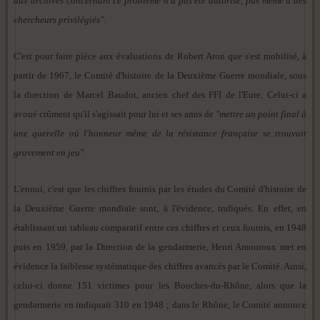
aux archives concernant ce problème n'a pas été autorisé, pas même à des
chercheurs privilégiés".
C'est pour faire pièce aux évaluations de Robert Aron que s'est mobilisé, à
partir de 1967, le Comité d'histoire de la Deuxième Guerre mondiale, sous
la direction de Marcel Baudot, ancien chef des FFI de l'Eure. Celui-ci a
avoué crûment qu'il s'agissait pour lui et ses amis de
"mettre un point final à
une querelle où l'honneur même de la résistance française se trouvait
gravement en jeu".
L'ennui, c'est que les chiffres fournis par les études du Comité d'histoire de
la Deuxième Guerre mondiale sont, à l'évidence, trafiqués. En effet, en
établissant un tableau comparatif entre ces chiffres et ceux fournis, en 1948
puis en 1959, par la Direction de la gendarmerie, Henri Amouroux met en
évidence la faiblesse systématique des chiffres avancés par le Comité. Ainsi,
celui-ci donne 151 victimes pour les Bouches-du-Rhône, alors que la
gendarmerie en indiquait 310 en 1948 ; dans le Rhône, le Comité annonce