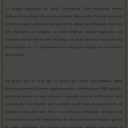
Le dernier Amouroux est arrivé. Dérangeant. Très dérangeant, même,
puisque le neuvième volume de sa
Grande Histoire des Français
porte sur
les bien vilains soubresauts qui suivirent le départ des Allemands. Son titre,
Les règlements de comptes
, ne laisse d'ailleurs aucune équivoque sur
l'intention de l'auteur de jeter l'éclairage cru de la vérité sur
"ces heures les
plus sombres, etc."
Le déshonneur alors n'était pas toujours du côté du banc
des accusés.
Au grand dam de ceux que le succès des autres rend malades, Henri
Amouroux poursuit l’œuvre impressionnante, commencée en 1986, qui lui a
permis de brosser, en huit volumes,
La grande histoire des Français sous
l'occupation
. Une histoire qui a recueilli à juste titre un grand succès car
Amouroux sait allier avec brio - et ce n'est pas si fréquent - la rigueur de
l'historien et le sens de l'image forte, du détail quotidien révélateur, qui fait
le grand journaliste. En publiant un neuvième volume, qui couvre la