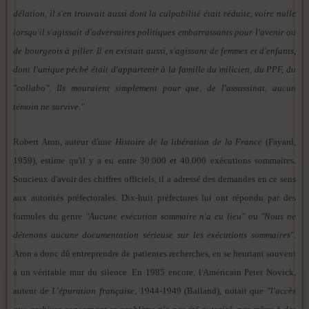
délation, il s'en trouvait aussi dont la culpabilité était réduite, voire nulle
lorsqu'il s'agissait d'adversaires politiques embarrassants pour l'avenir ou
de bourgeois à piller. Il en existait aussi, s'agissant de femmes et d'enfants,
dont l'unique péché était d'appartenir à la famille du milicien, du PPF, du
"collabo". Ils mouraient simplement pour que, de l'assassinat, aucun
témoin ne survive."
Robert Aron, auteur d'une
Histoire de la libération de la France
(Fayard,
1959), estime qu'il y a eu entre 30.000 et 40.000 exécutions sommaires.
Soucieux d'avoir des chiffres officiels, il a adressé des demandes en ce sens
aux autorités préfectorales. Dix-huit préfectures lui ont répondu par des
formules du genre
"Aucune exécution sommaire n'a eu lieu"
ou
"Nous ne
détenons aucune documentation sérieuse sur les exécutions sommaires"
.
Aron a donc dû entreprendre de patientes recherches, en se heurtant souvent
à un véritable mur du silence. En 1985 encore, l'Américain Peter Novick,
auteur de
L'épuration française
, 1944-1949 (Balland), notait que
"l'accès