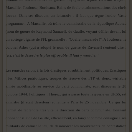
Marseille, Toulouse, Bordeaux. Bains de foule et admonestations des chefs
locaux. Dans ses discours, un leitmotiv : il faut que règne l'ordre. Vaste
programme... A Marseille, où trône le commissaire de la république Aubrac
(nom de guerre de Raymond Samuel), de Gaulle, voyant défiler devant lui
un cortège bigarré de FFI, grommelle : "Quelle mascarade !". A Toulouse, le
colonel Asher (qui a adopté le nom de guerre de Ravanel) s'entend dire :
"Ici, c'est le désordre le plus effroyable. Il faut y remédier."
Les remèdes seront à la fois drastiques et subtilement politiques. Drastiques
: les Milices patriotiques, troupes de réserve des FTP et, donc, véritable
armée mobilisable au service du parti communiste, sont dissoutes le 28
octobre 1944. Politiques : Thorez, qui a passé toute la guerre en URSS, est
amnistié (il était déserteur) et rentre à Paris le 25 novembre. Ce qui lui
permet de reprendre très vite la direction du parti communiste. Donnant
donnant : il aide de Gaulle, efficacement, en lançant comme consigne à ses
militants de calmer le jeu, de désamorcer les mouvements de contestation