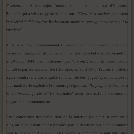
d'exécution".
A leur sujet, Amouroux rappelle le constat d'Alphonse
Boudard, qui a vécu ce genre de situation :
"Certains historiens contestent
la sévérité de l'épuration. Ils devraient mieux se renseigner sur ceux qui la
faisaient"...
Ainsi, à Nîmes, le commandant B., ancien vendeur de cacahuètes et de
pierres à briquet, a constitué une cour martiale qui a fait exécuter en public,
le 28 août 1944, neuf miliciens (des "voyous", selon la presse locale,
contrôlée par les communistes). Lorsque, en avril 1946, l'autorité militaire
légale voudra faire une enquête sur l'identité des "juges" ayant composé la
cour martiale, le capitaine FFI interrogé répondra :
"Le peuple de France et
les victimes du fascisme."
Le "capitaine" avait bien assimilé les cours de
langue de bois communiste...
Cette conception très particulière de la fonction judiciaire se retrouve à
Alès, où la cour martiale est présidée par un déserteur qui a été volontaire
pour le travail en Allemagne. Des exemples comparables sont multiples.