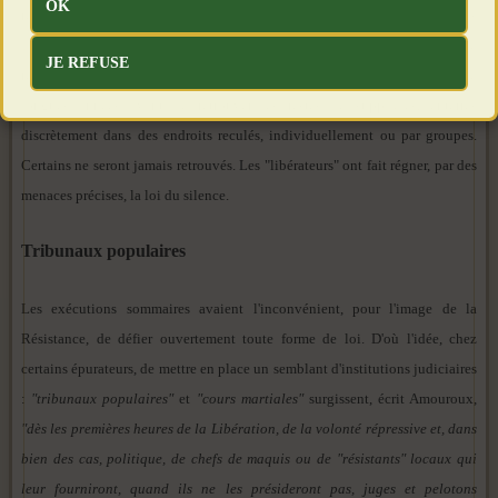
OK
résultat ne sera jamais publié. Il en ira de même pour les cadavres retrouvés
dans des rues discrètes ou des terrains vagues. Ce qui se passe à Lyon se
JE REFUSE
retrouve évidemment dans nombre d'autres régions. Il faudra souvent de
longues années avant de retrouver les restes de suppliciés, enterrés
discrètement dans des endroits reculés, individuellement ou par groupes.
Certains ne seront jamais retrouvés. Les "libérateurs" ont fait régner, par des
menaces précises, la loi du silence.
Tribunaux populaires
Les exécutions sommaires avaient l'inconvénient, pour l'image de la
Résistance, de défier ouvertement toute forme de loi. D'où l'idée, chez
certains épurateurs, de mettre en place un semblant d'institutions judiciaires
:
"tribunaux populaires"
et
"cours martiales"
surgissent, écrit Amouroux,
"dès les premières heures de la Libération, de la volonté répressive et, dans
bien des cas, politique, de chefs de maquis ou de "résistants" locaux qui
leur fourniront, quand ils ne les présideront pas, juges et pelotons