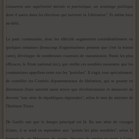
s'assurera une supériorité morale et patriotique, un avantage politique
dont il usera dans les élections qui suivront la Libération".
Et même bien
au-delà...
Le parti communiste, dont les effectifs augmentent considérablement en
quelques semaines (beaucoup d'opportunistes pensent que c'est la bonne
carte), développe de nombreuses courroies de transmission. Parmi les plus
efficaces, le Front national (sic), qui enrôle ces notables rassurants que les
communistes appellent entre eux les "potiches". Il s'agit, tout spécialement,
de contrôler les Comités départementaux de libération, qui se posent en
détenteurs d'une autorité aussi neuve que révolutionnaire et menacent de
devenir "une série de républiques régionales", selon le mot du ministre de
l'Intérieur Tixier.
De Gaulle sait que le danger principal est là. En une série de voyages
éclairs, il se rend en septembre aux "points les plus sensibles", selon la
formule de ses Mémoires de guerre. Voyages de reprise en main à Lyon,