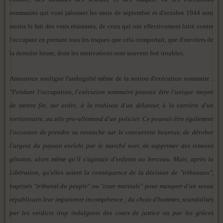
sommaires qui vont jalonner les mois de septembre et d'octobre 1944 sont
moins le fait des vrais résistants, de ceux qui ont effectivement lutté contre
l'occupant en prenant tous les risques que cela comportait, que d'ouvriers de
la dernière heure, dont les motivations sont souvent fort troubles.
Amouroux souligne l'ambiguïté même de la notion d'exécution sommaire :
"Pendant l'occupation, l'exécution sommaire pouvait être l'unique moyen
de mettre fin, sur ordre, à la trahison d'un délateur, à la carrière d'un
tortionnaire, au zèle pro-allemand d'un policier. Ce pouvait être également
l'occasion de prendre sa revanche sur le concurrent heureux, de dérober
l'argent du paysan enrichi par le marché noir, de supprimer des témoins
gênants, alors même qu'il s'agissait d'enfants au berceau. Mais, après la
Libération, qu'elles soient la conséquence de la décision de "tribunaux",
baptisés "tribunal du peuple" ou "cour martiale" pour masquer d'un sceau
républicain leur impatiente incompétence ; du choix d'hommes, scandalisés
par les verdicts trop indulgents des cours de justice ou par les grâces