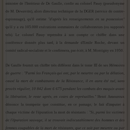
ministre de l'Intérieur de De Gaulle, confie au colonel Passy (pseudonyme
de M. Dewavrin), alors directeur technique de la DGER (service de contre-
espionnage), qu'il estime
"d'après les renseignements en sa possession"
qu'il y a eu 105.000 exécutions sommaires de collaborateurs (ou supposés
tels). Le colonel Passy reprendra à son compte ce chiffre dans une
conférence donnée plus tard, à la demande d'Emile Roche, devant un
comité radical-socialiste et le confirmera, par écrit, à M. Montigny en 1950.
De Gaulle fournit un chiffre très différent dans le tome III de ses
Mémoires
de guerre
:
"Parmi les Français qui ont, par le meurtre ou par la délation,
causé la mort de combattants de la Résistance, il en aura été tué, sans
procès régulier, 10 842 dont 6 675 pendant les combats des maquis avant
la libération, le reste après, en cours de représailles."
Henri Amouroux
dénonce la tromperie que constitue, en ce passage, le fait d'imputer à
chaque victime de l'épuration la mort de résistants :
"Si, parmi les victimes
de l'épuration sauvage, il se trouvait indiscutablement des hommes et des
femmes coupables de la mort de résistants, que ce soit par meurtre ou par