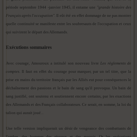
période septembre 1944 -janvier 1945, il entame une
"grande histoire des
Français après l'occupation"
. Il eût été en effet dommage de ne pas montrer
quelle continuité se manifeste entre les soubresauts de l'occupation et ceux
qui suivirent le départ des Allemands.
Exécutions sommaires
Avec courage, Amouroux a intitulé son nouveau livre
Les règlements de
comptes
. Il faut en effet du courage pour marquer, par un tel titre, que la
prise en mains du territoire français par les Alliés eut pour conséquences le
déchaînement des passions et le bain de sang qu'il provoqua. Un bain de
sang justifié, ont soutenu et soutiennent encore certains, par les exactions
des Allemands et des Français collaborateurs. Ce serait, en somme, la loi du
talion qui aurait joué...
Une telle version impliquerait un désir de vengeance des combattants de
l'ombre, des hommes des réseaux et des maquis. Or les exécutions