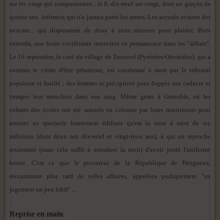
sur les vingt qui comparaissent ; le 8, dix-neuf sur vingt, dont un garçon de
quinze ans, infirmier, qui n'a jamais porté les armes. Les accusés avaient des
avocats... qui disposaient de deux à trois minutes pour plaider. Bien
entendu, une foule vociférante intervient en permanence dans les "débats".
Le 16 septembre, le curé du village de Tautavel (Pyrénées-Orientales), qui a
commis le crime d'être pétainiste, est condamné à mort par le tribunal
populaire et fusillé ; des femmes se précipitent pour frapper son cadavre et
tremper leur mouchoir dans son sang. Même geste à Grenoble, où les
enfants des écoles ont été amenés en colonne par leurs instituteurs pour
assister au spectacle hautement édifiant qu'est la mise à mort de six
miliciens (dont deux ont dix-neuf et vingt-trois ans), à qui on reproche
seulement (mais cela suffit à entraîner la mort) d'avoir porté l'uniforme
honni. C'est ce que le procureur de la République de Périgueux,
réexaminant plus tard de telles affaires, appellera pudiquement "un
jugement un peu hâtif" ...
Reprise en main