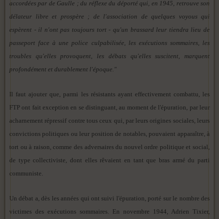
accordées par de Gaulle ; du réflexe du déporté qui, en 1945, retrouve son
délateur libre et prospère ; de l'association de quelques voyous qui
espèrent - il n'ont pas toujours tort - qu'un brassard leur tiendra lieu de
passeport face à une police culpabilisée, les exécutions sommaires, les
troubles qu'elles provoquent, les débats qu'elles suscitent, marquent
profondément et durablement l'époque."
Il faut ajouter que, parmi les résistants ayant effectivement combattu, les
FTP ont fait exception en se distinguant, au moment de l'épuration, par leur
acharnement répressif contre tous ceux qui, par leurs origines sociales, leurs
convictions politiques ou leur position de notables, pouvaient apparaître, à
tort ou à raison, comme des adversaires du nouvel ordre politique et social,
de type collectiviste, dont elles rêvaient en tant que bras armé du parti
communiste.
Un débat a, dès les années qui ont suivi l'épuration, porté sur le nombre des
victimes des exécutions sommaires. En novembre 1944, Adrien Tixier,