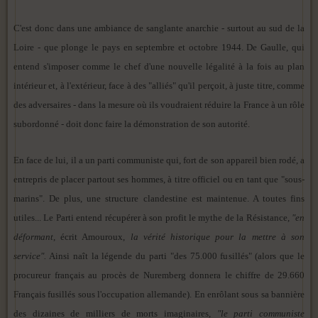
C'est donc dans une ambiance de sanglante anarchie - surtout au sud de la
Loire - que plonge le pays en septembre et octobre 1944. De Gaulle, qui
entend s'imposer comme le chef d'une nouvelle légalité à la fois au plan
intérieur et, à l'extérieur, face à des "alliés" qu'il perçoit, à juste titre, comme
des adversaires - dans la mesure où ils voudraient réduire la France à un rôle
subordonné - doit donc faire la démonstration de son autorité.
En face de lui, il a un parti communiste qui, fort de son appareil bien rodé, a
entrepris de placer partout ses hommes, à titre officiel ou en tant que "sous-
marins". De plus, une structure clandestine est maintenue. A toutes fins
utiles... Le Parti entend récupérer à son profit le mythe de la Résistance,
"en
déformant
, écrit Amouroux,
la vérité historique pour la mettre à son
service".
Ainsi naît la légende du parti "des 75.000 fusillés" (alors que le
procureur français au procès de Nuremberg donnera le chiffre de 29.660
Français fusillés sous l'occupation allemande). En enrôlant sous sa bannière
des dizaines de milliers de morts imaginaires,
"le parti communiste