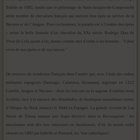
Tolède en 1085, tandis que le pèlerinage de Saint-Jacques-de-Compostelle
attire nombre de chevaliers français qui mettent leur épée au service de la
Navarre et de l’Aragon. Pour ces hommes, le paradis est à l’ombre des épées
– selon la belle formule d’un chevalier du XXe siècle. Rodrigo Diaz de
Vivar (le Cid), quant à lui, donne comme mot d’ordre à ses hommes :
"il faut
vivre de nos épées et de nos lances."
On retrouve de nombreux Français dans l’armée qui, avec l’aide des ordres
militaires espagnols (Santiago, Calatrava, Alcantara), regroupe en 1212
Castille, Aragon et Navarre – dont les rois ont eu la sagesse d’oublier leurs
rivalités, face à la menace des Almohades, de fanatiques musulmans venus,
d’Afrique du Nord, relancer le Jihâd en Espagne. La grande victoire de Las
Navas de Tolosa marque une étape décisive dans la Reconquista : les
musulmans sont dès lors cantonnés en Andalousie, d’où ils seront enfin
chassés en 1492 par Isabelle et Fernand, les "rois catholiques".