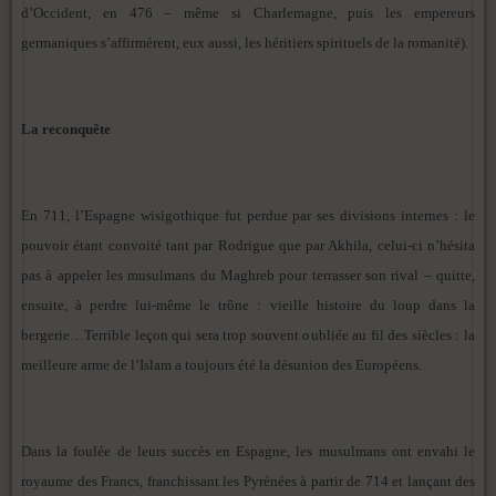
d’Occident, en 476 – même si Charlemagne, puis les empereurs
germaniques s’affirmèrent, eux aussi, les héritiers spirituels de la romanité).
La reconquête
En 711, l’Espagne wisigothique fut perdue par ses divisions internes : le
pouvoir étant convoité tant par Rodrigue que par Akhila, celui-ci n’hésita
pas à appeler les musulmans du Maghreb pour terrasser son rival – quitte,
ensuite, à perdre lui-même le trône : vieille histoire du loup dans la
bergerie…Terrible leçon qui sera trop souvent oubliée au fil des siècles : la
meilleure arme de l’Islam a toujours été la désunion des Européens.
Dans la foulée de leurs succès en Espagne, les musulmans ont envahi le
royaume des Francs, franchissant les Pyrénées à partir de 714 et lançant des