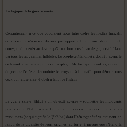
La logique de la guerre sainte
Contrairement à ce que voudraient nous faire croire les médias français,
cette position n’a rien d’aberrant par rapport à la tradition islamique. Elle
correspond en effet au devoir qu’à tout bon musulman de gagner à l’Islam,
par tous les moyens, les Infidèles. Le prophète Mahomet a donné l’exemple
en faisant savoir à ses premiers disciples, à Médine, qu’il avait reçu mission
de prendre l’épée et de conduire les croyants à la bataille pour détruire tous
ceux qui refuseraient d’obéir à la loi de l’Islam.
La guerre sainte (jihâd) a un objectif externe – soumettre les incroyants
pour étendre l’Islam à tout l’univers – et interne – souder entre eux les
musulmans (ce qui signifie le
"fidèles"
) dont l’hétérogénéité va croissant, en
raison de la diversité de leurs origines, au fur et à mesure que s’étend la