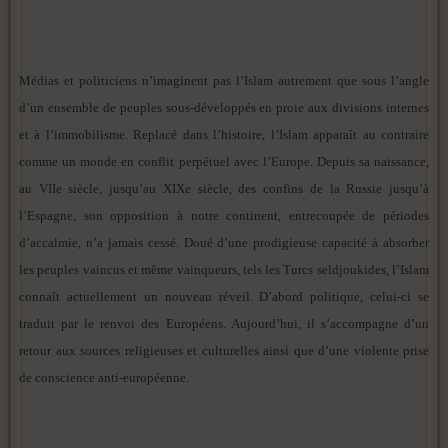
Médias et politiciens n’imaginent pas l’Islam autrement que sous l’angle
d’un ensemble de peuples sous-développés en proie aux divisions internes
et à l’immobilisme. Replacé dans l’histoire, l’Islam apparaît au contraire
comme un monde en conflit perpétuel avec l’Europe. Depuis sa naissance,
au VIIe siècle, jusqu’au XIXe siècle, des confins de la Russie jusqu’à
l’Espagne, son opposition à notre continent, entrecoupée de périodes
d’accalmie, n’a jamais cessé. Doué d’une prodigieuse capacité à absorber
les peuples vaincus et même vainqueurs, tels les Turcs seldjoukides, l’Islam
connaît actuellement un nouveau réveil. D’abord politique, celui-ci se
traduit par le renvoi des Européens. Aujourd’hui, il s’accompagne d’un
retour aux sources religieuses et culturelles ainsi que d’une violente prise
de conscience anti-européenne.