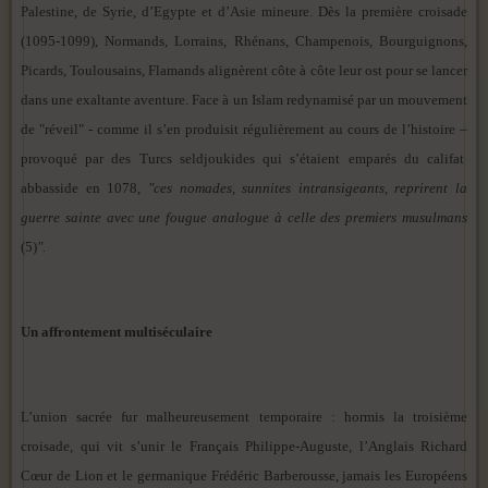
Palestine, de Syrie, d’Egypte et d’Asie mineure. Dès la première croisade
(1095-1099), Normands, Lorrains, Rhénans, Champenois, Bourguignons,
Picards, Toulousains, Flamands alignèrent côte à côte leur ost pour se lancer
dans une exaltante aventure. Face à un Islam redynamisé par un mouvement
de "réveil" - comme il s’en produisit régulièrement au cours de l’histoire –
provoqué par des Turcs seldjoukides qui s’étaient emparés du califat
abbasside en 1078,
"ces nomades, sunnites intransigeants, reprirent la
guerre sainte avec une fougue analogue à celle des premiers musulmans
(5)
".
Un affrontement multiséculaire
L’union sacrée fur malheureusement temporaire : hormis la troisième
croisade, qui vit s’unir le Français Philippe-Auguste, l’Anglais Richard
Cœur de Lion et le germanique Frédéric Barberousse, jamais les Européens