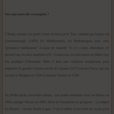
Vers une nouvelle reconquête ?
L’Islam, ensuite, est porté à bout de bras par le Turc, enhardi par la prise de
Constantinople (1453). En Méditerranée, les Barbaresques sont cette
"puissance malfaisante" à cause de laquelle "il n’y a plus, désormais, de
sécurité sur les mers familières (7)". Contre eux, les chevaliers de Malte font
des prodiges d’héroïsme. Mais il faut une coalition européenne pour
remporter la grande victoire navale de Lépante (1571) sur les Turcs, qui ont
occupé la Hongrie en 1526 et menacé Vienne en 1529.
Au XVIIe siècle, nouvelles alertes : une armée ottomane entre en Silésie en
1663, assiège Vienne en 1683. Alors les Européens se groupent – y compris
les Russes – en une Sainte Ligue. C’est le début d’une série de reculs pour