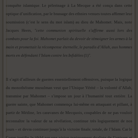
conquête islamique. Le pèlerinage à La Mecque a été conçu dans cette
optique d’unification, par le brassage des ethnies venues toutes affirmer leur
soumission (c’est le sens du mot islam) au dieu de Mahomet. Mais, note
Jacques Heers,
"cette communion spirituelle s’affirme aussi lors des
combats pour la foi. Mahomet parlait du devoir de témoigner les armes à la
main et promettait la récompense éternelle, le paradis d’Allah, aux hommes
morts en défendant l’Islam contre les Infidèles
(1)
"
.
Il s’agit d’ailleurs de guerres essentiellement offensives, puisque la logique
du monothéisme musulman veut que l’Unique Vérité – la volonté d’Allah,
transmise par Mahomet – s’impose un jour à l’humanité tout entière. La
guerre sainte, que Mahomet commença lui-même en attaquant et pillant, à
partir de Médine, les caravanes de Mecquois, coupables de ne pas vouloir
reconnaître la valeur de sa révélation, continue très logiquement de nos
jours – et devra continuer jusqu’à la victoire finale, totale, de l’Islam. Car le
Coran justifie le jihâd par une vision typiquement dualiste de l’univers et