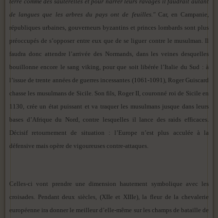
terre comme des sauterelles et pour narrer leurs ravages il faudrait autant
de langues que les arbres du pays ont de feuilles."
Car, en Campanie,
républiques urbaines, gouverneurs byzantins et princes lombards sont plus
préoccupés de s’opposer entre eux que de se liguer contre le musulman. Il
faudra donc attendre l’arrivée des Normands, dans les veines desquelles
bouillonne encore le sang viking, pour que soit libérée l’Italie du Sud : à
l’issue de trente années de guerres incessantes (1061-1091), Roger Guiscard
chasse les musulmans de Sicile. Son fils, Roger II, couronné roi de Sicile en
1130, crée un état puissant et va traquer les musulmans jusque dans leurs
bases d’Afrique du Nord, contre lesquelles il lance des raids efficaces.
Décisif retournement de situation : l’Europe n’est plus acculée à la
défensive mais opère de vigoureuses contre-attaques.
Celles-ci vont prendre une dimension hautement symbolique avec les
croisades. Pendant deux siècles, (XIIe et XIIIe), la fleur de la chevalerie
européenne ira donner le meilleur d’elle-même sur les champs de bataille de