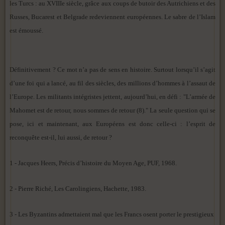
les Turcs : au XVIIIe siècle, grâce aux coups de butoir des Autrichiens et des
Russes, Bucarest et Belgrade redeviennent européennes. Le sabre de l’Islam
est émoussé.
Définitivement ? Ce mot n’a pas de sens en histoire. Surtout lorsqu’il s’agit
d’une foi qui a lancé, au fil des siècles, des millions d’hommes à l’assaut de
l’Europe. Les militants intégristes jettent, aujourd’hui, en défi : "L’armée de
Mahomet est de retour, nous sommes de retour (8)." La seule question qui se
pose, ici et maintenant, aux Européens est donc celle-ci : l’esprit de
reconquête est-il, lui aussi, de retour ?
1 - Jacques Heers, Précis d’histoire du Moyen Age, PUF, 1968.
2 - Pierre Riché, Les Carolingiens, Hachette, 1983.
3 - Les Byzantins admettaient mal que les Francs osent porter le prestigieux