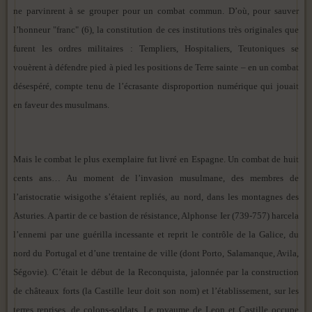
ne parvinrent à se grouper pour un combat commun. D’où, pour sauver
l’honneur "franc" (6), la constitution de ces institutions très originales que
furent les ordres militaires : Templiers, Hospitaliers, Teutoniques se
vouèrent à défendre pied à pied les positions de Terre sainte – en un combat
désespéré, compte tenu de l’écrasante disproportion numérique qui jouait
en faveur des musulmans.
Mais le combat le plus exemplaire fut livré en Espagne. Un combat de huit
cents ans… Au moment de l’invasion musulmane, des membres de
l’aristocratie wisigothe s’étaient repliés, au nord, dans les montagnes des
Asturies. A partir de ce bastion de résistance, Alphonse Ier (739-757) harcela
l’ennemi par une guérilla incessante et reprit le contrôle de la Galice, du
nord du Portugal et d’une trentaine de ville (dont Porto, Salamanque, Avila,
Ségovie). C’était le début de la Reconquista, jalonnée par la construction
de châteaux forts (la Castille leur doit son nom) et l’établissement, sur les
terres reprises, de colons-soldats. Le royaume de Leon et Castille occupe