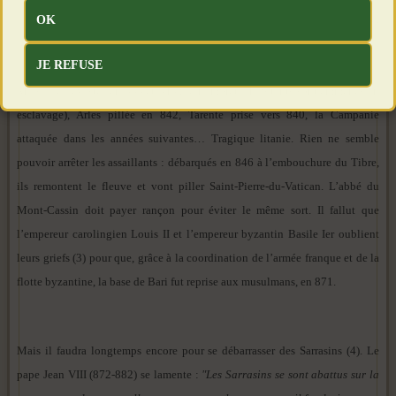
L’affrontement entre l’Europe et l’Islam ne devait plus cesser. Au IXe siècle,
OK
les Aghlabides, qui ont commencé à partir de 827 la conquête de la Sicile,
JE REFUSE
lancent des expéditions de pillage sur les côtes de Provence et d’Italie.
Marseille dévastée en 838 et 848 (de nombreux habitants sont emmenés en
esclavage), Arles pillée en 842, Tarente prise vers 840, la Campanie
attaquée dans les années suivantes… Tragique litanie. Rien ne semble
pouvoir arrêter les assaillants : débarqués en 846 à l’embouchure du Tibre,
ils remontent le fleuve et vont piller Saint-Pierre-du-Vatican. L’abbé du
Mont-Cassin doit payer rançon pour éviter le même sort. Il fallut que
l’empereur carolingien Louis II et l’empereur byzantin Basile Ier oublient
leurs griefs (3) pour que, grâce à la coordination de l’armée franque et de la
flotte byzantine, la base de Bari fut reprise aux musulmans, en 871.
Mais il faudra longtemps encore pour se débarrasser des Sarrasins (4). Le
pape Jean VIII (872-882) se lamente :
"Les Sarrasins se sont abattus sur la