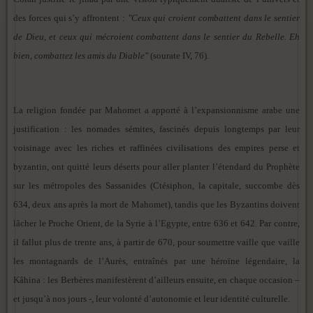
des forces qui s’y affrontent :
"Ceux qui croient combattent dans le sentier
de Dieu, et ceux qui mécroient combattent dans le sentier du Rebelle. Eh
bien, combattez les amis du Diable"
(sourate IV, 76).
La religion fondée par Mahomet a apporté à l’expansionnisme arabe une
justification : les nomades sémites, fascinés depuis longtemps par leur
voisinage avec les riches et raffinées civilisations des empires perse et
byzantin, ont quitté leurs déserts pour aller planter l’étendard du Prophète
sur les métropoles des Sassanides (Ctésiphon, la capitale, succombe dès
634, deux ans après la mort de Mahomet), tandis que les Byzantins doivent
lâcher le Proche Orient, de la Syrie à l’Egypte, entre 636 et 642. Par contre,
il fallut plus de trente ans, à partir de 670, pour soumettre vaille que vaille
les montagnards de l’Aurès, entraînés par une héroïne légendaire, la
Kâhina : les Berbères manifestèrent d’ailleurs ensuite, en chaque occasion –
et jusqu’à nos jours -, leur volonté d’autonomie et leur identité culturelle.