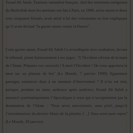
Fouad Ali Saleh, Tunisien naturalisé français, chef des terroristes intégristes
du Hezbollah dont les attentats ont fait à Paris, en 1986, treize morts et deux
cent cinquante blessés, avait attiré à lui des volontaires en leur expliquant
qu’il avait déclaré "la guerre sainte contre la France".
Cette guerre sainte, Fouad Ali Saleh l’a revendiquée avec exaltation, devant
le tribunal, jetant haineusement à ses juges : "L’Occident crèvera de la main
de l’Islam. Préparez vos cercueils ! A mort l’Occident ! On vous apportera la
mort sur un plateau de feu" (Le Monde, 7 janvier 1990). Egarement
passager, outrances dues à un moment d’énervement ? Il n’en est rien,
puisque, pendant un mois, audience après audience, Fouad Ali Saleh a
annoncé systématiquement l’Apocalypse à ceux qui n’accepteraient pas la
domination de l’Islam :
"Vous serez sanctionnés, sans pitié, jusqu’à
l’extermination du dernier blanc de la planète […]. Vous serez sans repos"
(Le Monde, 30 janvier).