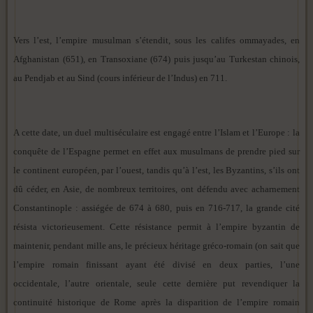
Vers l’est, l’empire musulman s’étendit, sous les califes ommayades, en
Afghanistan (651), en Transoxiane (674) puis jusqu’au Turkestan chinois,
au Pendjab et au Sind (cours inférieur de l’Indus) en 711.
A cette date, un duel multiséculaire est engagé entre l’Islam et l’Europe : la
conquête de l’Espagne permet en effet aux musulmans de prendre pied sur
le continent européen, par l’ouest, tandis qu’à l’est, les Byzantins, s’ils ont
dû céder, en Asie, de nombreux territoires, ont défendu avec acharnement
Constantinople : assiégée de 674 à 680, puis en 716-717, la grande cité
résista victorieusement. Cette résistance permit à l’empire byzantin de
maintenir, pendant mille ans, le précieux héritage gréco-romain (on sait que
l’empire romain finissant ayant été divisé en deux parties, l’une
occidentale, l’autre orientale, seule cette dernière put revendiquer la
continuité historique de Rome après la disparition de l’empire romain