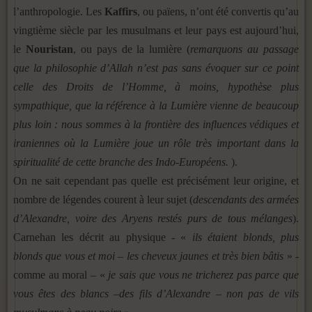
l’anthropologie. Les
Kaffirs
, ou païens, n’ont été convertis qu’au
vingtième siècle par les musulmans et leur pays est aujourd’hui,
le
Nouristan
, ou pays de la lumière (
remarquons au passage
que la philosophie d’Allah n’est pas sans évoquer sur ce point
celle des Droits de l’Homme, à moins, hypothèse plus
sympathique, que la référence à la Lumière vienne de beaucoup
plus loin : nous sommes à la frontière des influences védiques et
iraniennes où la Lumière joue un rôle très important dans la
spiritualité de cette branche des Indo-Européens.
).
On ne sait cependant pas quelle est précisément leur origine, et
nombre de légendes courent à leur sujet (
descendants des armées
d’Alexandre, voire des Aryens restés purs de tous mélanges
).
Carnehan les décrit au physique - «
ils étaient blonds, plus
blonds que vous et moi – les cheveux jaunes et très bien bâtis
» -
comme au moral – «
je sais que vous ne tricherez pas parce que
vous êtes des blancs –des fils d’Alexandre – non pas de vils