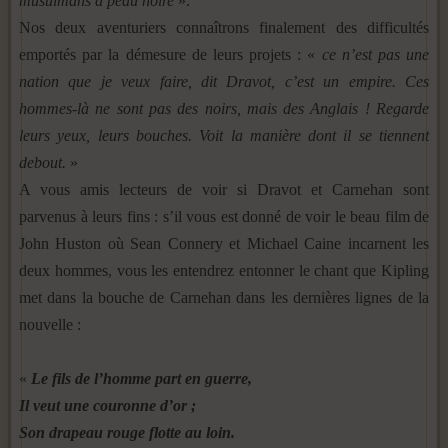
musulmans à peau noire
».
Nos deux aventuriers connaîtrons finalement des difficultés
emportés par la démesure de leurs projets : «
ce n’est pas une
nation que je veux faire, dit Dravot, c’est un empire. Ces
hommes-là ne sont pas des noirs, mais des Anglais ! Regarde
leurs yeux, leurs bouches. Voit la manière dont il se tiennent
debout.
»
A vous amis lecteurs de voir si Dravot et Carnehan sont
parvenus à leurs fins : s’il vous est donné de voir le beau film de
John Huston où Sean Connery et Michael Caine incarnent les
deux hommes, vous les entendrez entonner le chant que Kipling
met dans la bouche de Carnehan dans les dernières lignes de la
nouvelle :
«
Le fils de l’homme part en guerre,
Il veut une couronne d’or ;
Son drapeau rouge flotte au loin.