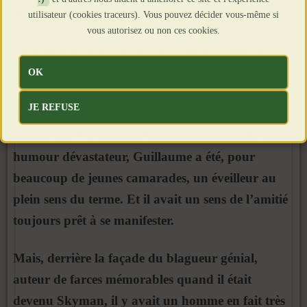
au moment où j’en fis autant, en 1986.
utilisateur (cookies traceurs). Vous pouvez décider vous-même si
vous autorisez ou non ces cookies.
Mais tout au long de son passage au GRECE
Guillaume avait donné toute la mesure de son
OK
talent, qui était grand. Agitateur d’idées, créateur
JE REFUSE
de concepts originaux et dérangeants, animateur
hors pair alliant de solides connaissances et un
humour dévastateur, Guillaume a été, pour
beaucoup de jeunes camarades, un éveilleur au
plein sens du terme. Et il avait un sens de l’amitié
toujours prêt à se manifester.
Mais, derrière la façade du blagueur génial,
auteur de farces mémorables quand il était
devenu Skyman, il y avait un homme en fait très